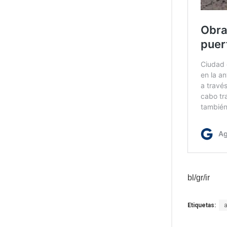
bl/gr/ir
Etiquetas: