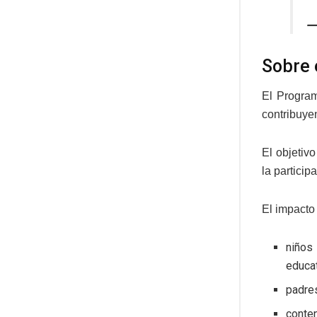
—
Sobre 
El Program
contribuye
El objetiv
la particip
El impacto
niños
educa
padres
conte