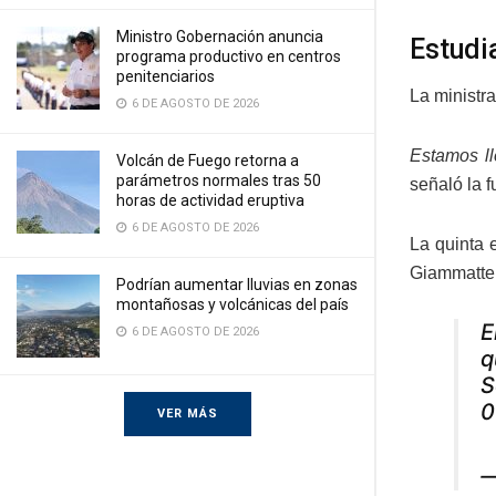
Ministro Gobernación anuncia
Estudi
programa productivo en centros
penitenciarios
La ministr
6 DE AGOSTO DE 2026
Estamos ll
Volcán de Fuego retorna a
parámetros normales tras 50
señaló la f
horas de actividad eruptiva
6 DE AGOSTO DE 2026
La quinta 
Giammattei
Podrían aumentar lluvias en zonas
montañosas y volcánicas del país
E
6 DE AGOSTO DE 2026
q
S
VER MÁS
—