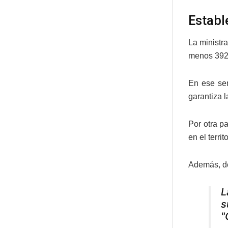
Establ
La ministr
menos 392.
En ese sen
garantiza l
Por otra p
en el territ
Además, de
L
s
"