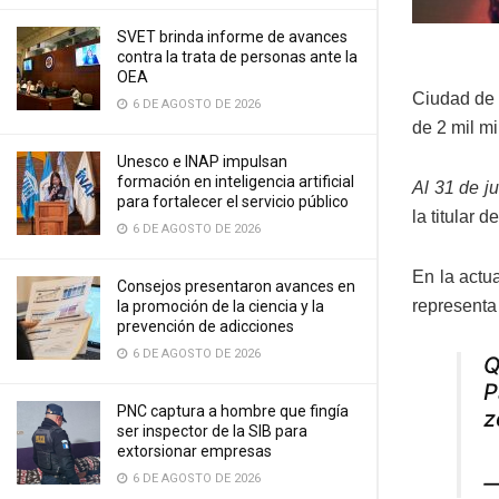
SVET brinda informe de avances
contra la trata de personas ante la
OEA
Ciudad de 
6 DE AGOSTO DE 2026
de 2 mil mi
Unesco e INAP impulsan
formación en inteligencia artificial
Al 31 de j
para fortalecer el servicio público
la titular 
6 DE AGOSTO DE 2026
En la actua
Consejos presentaron avances en
representa
la promoción de la ciencia y la
prevención de adicciones
6 DE AGOSTO DE 2026
Q
P
PNC captura a hombre que fingía
z
ser inspector de la SIB para
extorsionar empresas
—
6 DE AGOSTO DE 2026