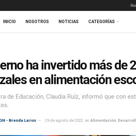
Gu
INICIO
NOSOTROS
NOTICIAS
CATEGORÍAS
erno ha invertido más de 2
zales en alimentación esco
tra de Educación, Claudia Ruíz, informó que con est
tes.
GN - Brenda Larios
29 de agosto de 2022
en
Alimentación
,
Desarroll