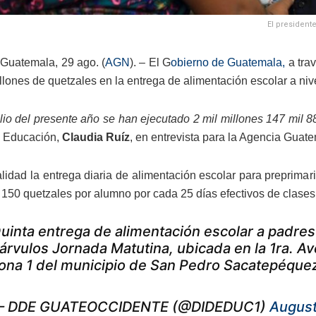
El president
Guatemala, 29 ago. (
AGN
). – El G
obierno de Guatemala,
a trav
llones de quetzales en la entrega de alimentación escolar a niv
ulio del presente año se han ejecutado 2 mil millones 147 mil 
de Educación,
Claudia Ruíz
, en entrevista para la Agencia Guat
lidad la entrega diaria de alimentación escolar para preprimari
 150 quetzales por alumno por cada 25 días efectivos de clases
uinta entrega de alimentación escolar a padres d
árvulos Jornada Matutina, ubicada en la 1ra. Ave
ona 1 del municipio de San Pedro Sacatepéque
 DDE GUATEOCCIDENTE (@DIDEDUC1)
August