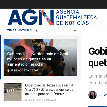
ÚLTIMAS NOTICIAS
Gobi
Gobierno ha invertido más de 2 mil
millones de quetzales en
quet
alimentación escolar
29 DE AGOSTO DE 2022
La minis
estudian
El petróleo de Texas sube un 1,4
%, a 76,27 dólares, pendiente de
acuerdo para abrir Ormuz
por
A
6 DE AGOSTO DE 2026