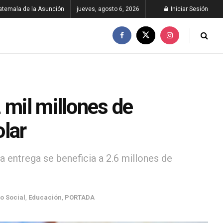
atemala de la Asunción
jueves, agosto 6, 2026
Iniciar Sesión
 mil millones de
lar
a entrega se beneficia a 2.6 millones de
o Social
,
Educación
,
PORTADA