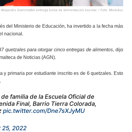
e Alejandro Giammattei entrega bolsa de alimentación escolar. / Foto: Mineduc
és del Ministerio de Educación, ha invertido a la fecha más
el nacional.
887 quetzales para otorgar cinco entregas de alimentos
, dijo
emalteca de Noticias (AGN).
a y primaria por estudiante inscrito es de 6 quetzales. Esto
.
e familia de la Escuela Oficial de
nida Final, Barrio Tierra Colorada,
z
pic.twitter.com/Dne7sXJyMU
 25, 2022