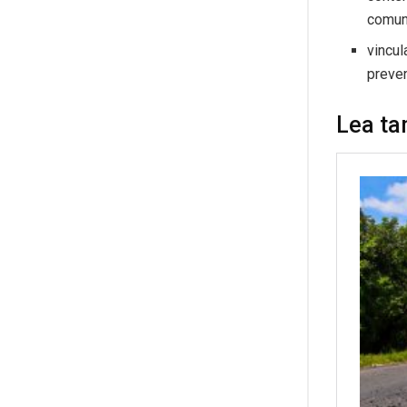
comun
vincul
preven
Lea ta