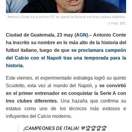
Antonio Conte es el primer DT en ganar la Serie A con tres clubes distintos.
// Foto: EFE.
Ciudad de Guatemala, 23 may (
AGN
).–
Antonio Conte
ha inscrito su nombre en lo más alto de la historia del
futbol italiano, luego de que
se proclamara campeón
del Calcio con el Napoli tras una temporada para la
historia.
Este viernes, el experimentado estratega logró su quinto
Scudetto, esta vez al mando del Napoli, y
se convirtió
en el primer entrenador en conquistar la Serie A con
tres clubes diferentes.
Una hazaña que confirma su
estatus como uno de los técnicos más exitosos e
influyentes del Calcio moderno.
¡CAMPEONES DE ITALIA! 💙🏆🏆🏆🏆