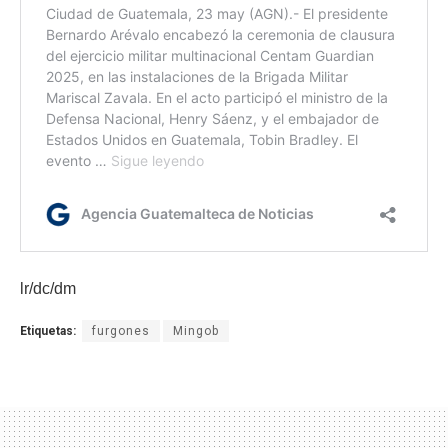
lr/dc/dm
Etiquetas:
furgones
Mingob