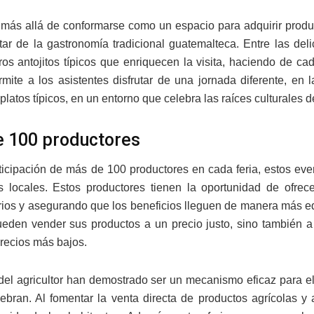
, más allá de conformarse como un espacio para adquirir prod
utar de la gastronomía tradicional guatemalteca. Entre las del
tros antojitos típicos que enriquecen la visita, haciendo de c
ermite a los asistentes disfrutar de una jornada diferente, e
 platos típicos, en un entorno que celebra las raíces culturales
 100 productores
ticipación de más de 100 productores en cada feria, estos ev
es locales. Estos productores tienen la oportunidad de ofre
rios y asegurando que los beneficios lleguen de manera más equ
eden vender sus productos a un precio justo, sino también a
precios más bajos.
 del agricultor han demostrado ser un mecanismo eficaz para e
ebran. Al fomentar la venta directa de productos agrícolas y 