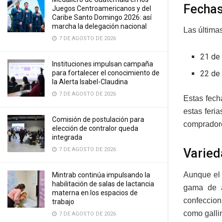
Fechas
Juegos Centroamericanos y del
Caribe Santo Domingo 2026: así
marcha la delegación nacional
Las últimas
7 DE AGOSTO DE 2026
21 de 
Instituciones impulsan campaña
para fortalecer el conocimiento de
22 de 
la Alerta Isabel-Claudina
7 DE AGOSTO DE 2026
Estas fech
estas feri
Comisión de postulación para
comprador
elección de contralor queda
integrada
7 DE AGOSTO DE 2026
Varied
Aunque el 
Mintrab continúa impulsando la
habilitación de salas de lactancia
gama de a
materna en los espacios de
confeccion
trabajo
como galli
7 DE AGOSTO DE 2026