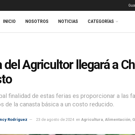
Gua
INICIO
NOSOTROS
NOTICIAS
CATEGORÍAS
a del Agricultor llegará a 
to
pal finalidad de estas ferias es proporcionar a las
s de la canasta básica a un costo reducido.
incy Rodríguez
23 de agosto de 2024
en
Agricultura
,
Alimentación
,
G