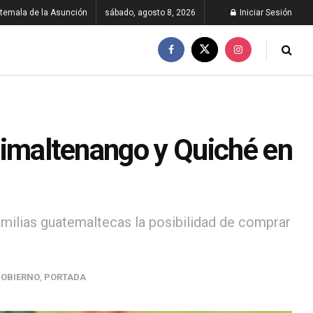
temala de la Asunción
sábado, agosto 8, 2026
Iniciar Sesión
Chimaltenango y Quiché en
 familias guatemaltecas la posibilidad de comprar
OBIERNO
,
PORTADA