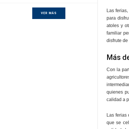
Las ferias
VER MÁS
para disfr
atoles y o
familiar p
disfrute de
Más de
Con la par
agricultor
intermedia
quienes pu
calidad a 
Las ferias
que se cel