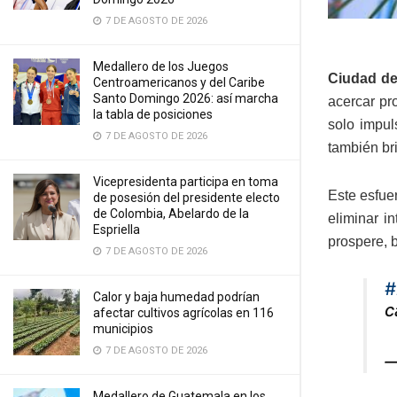
7 DE AGOSTO DE 2026
Medallero de los Juegos
Ciudad de
Centroamericanos y del Caribe
Santo Domingo 2026: así marcha
acercar pr
la tabla de posiciones
solo impul
7 DE AGOSTO DE 2026
también bri
Vicepresidenta participa en toma
Este esfue
de posesión del presidente electo
de Colombia, Abelardo de la
eliminar i
Espriella
prospere, 
7 DE AGOSTO DE 2026
#
Calor y baja humedad podrían
c
afectar cultivos agrícolas en 116
municipios
7 DE AGOSTO DE 2026
—
Medallero de Guatemala en los