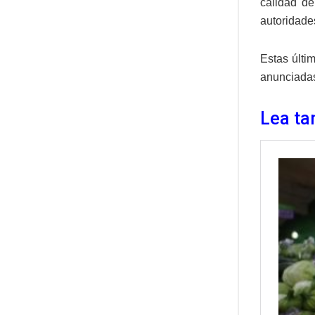
calidad de
autoridade
Estas últi
anunciadas
Lea ta