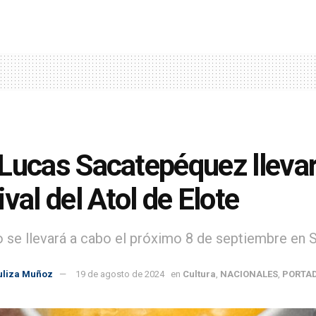
Lucas Sacatepéquez llevar
ival del Atol de Elote
o se llevará a cabo el próximo 8 de septiembre en
uliza Muñoz
19 de agosto de 2024
en
Cultura
,
NACIONALES
,
PORTA