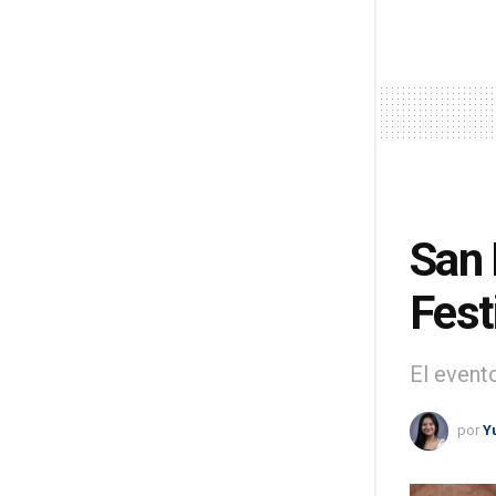
San 
Fest
El event
por
Y