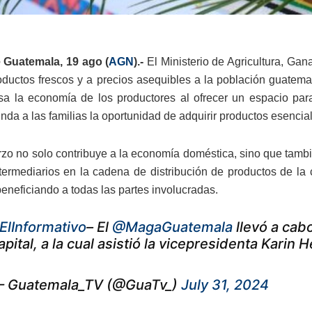
 Guatemala, 19 ago (
AGN
).-
El Ministerio de Agricultura, Ga
oductos frescos y a precios asequibles a la población guatemal
sa la economía de los productores al ofrecer un espacio pa
nda a las familias la oportunidad de adquirir productos esencia
rzo no solo contribuye a la economía doméstica, sino que tambi
ntermediarios en la cadena de distribución de productos de la
beneficiando a todas las partes involucradas.
ElInformativo
– El
@MagaGuatemala
llevó a cabo
apital, a la cual asistió la vicepresidenta Karin 
 Guatemala_TV (@GuaTv_)
July 31, 2024