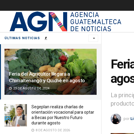
ÚLTIMAS NOTICIAS
Feri
Feria del Agricultor llegará a
agos
Chimaltenango y Quiché en agosto
23 DE AGOSTO DE 2024
La princi
producto
Segeplan realiza charlas de
orientación vocacional para optar
a Becas por Nuestro Futuro
por
L
durante agosto
8 DE AGOSTO DE 2026