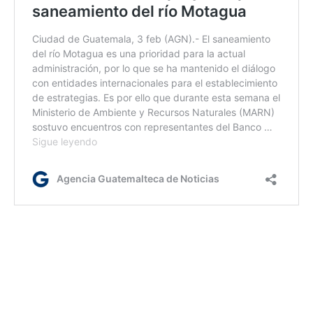
lc/dm
Etiquetas:
MARN
rio Motagua
The Ocean Cleanup