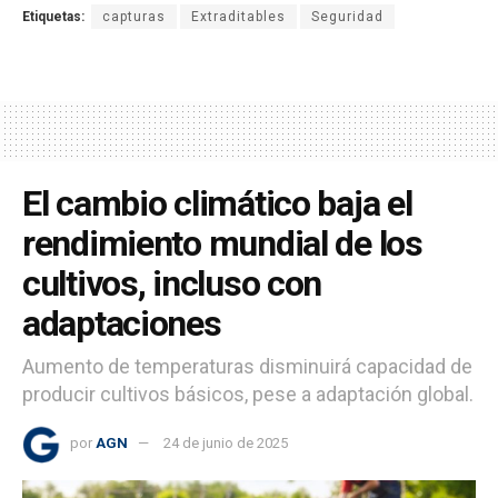
Etiquetas:
capturas
Extraditables
Seguridad
El cambio climático baja el
rendimiento mundial de los
cultivos, incluso con
adaptaciones
Aumento de temperaturas disminuirá capacidad de
producir cultivos básicos, pese a adaptación global.
por
AGN
24 de junio de 2025