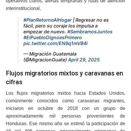
operativos claros, alertas tempranas y rutas de atención
interinstitucional.
#PlanRetornoAlHogar
| Regresar no es
fácil, pero su coraje los impulsa a
empezar de nuevo.
#SembramosJuntos
#ElPuebloDignoesPrimero
pic.twitter.com/EN9q1mVB4I
— Migración Guatemala
(@MigracionGuate)
April 29, 2025
Flujos migratorios mixtos y caravanas en
cifras
Los flujos migratorios mixtos hacia Estados Unidos,
comúnmente conocidos como caravanas migrantes,
iniciaron en octubre de 2018 con un grupo de
aproximadamente mil personas provenientes de
Honduras. Ese mismo año se estimó la participación de