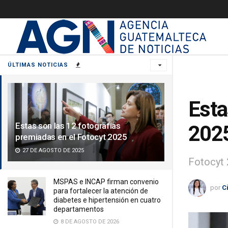
ÚLTIMAS NOTICIAS
Esta
Estas son las 12 fotografías
202
premiadas en el Fotocyt 2025
27 DE AGOSTO DE 2025
Fotocyt 2
MSPAS e INCAP firman convenio
por
C
para fortalecer la atención de
diabetes e hipertensión en cuatro
departamentos
8 DE AGOSTO DE 2026