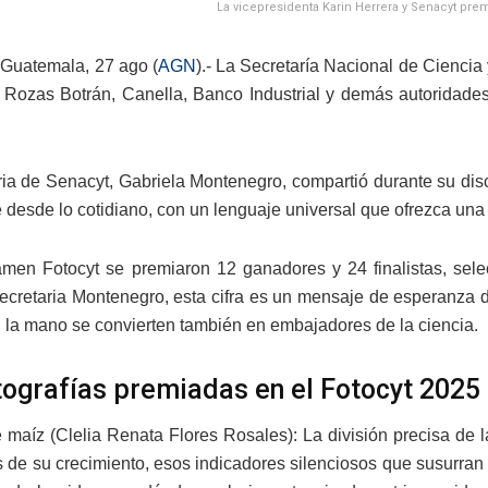
La vicepresidenta Karin Herrera y Senacyt premi
Guatemala, 27 ago (
AGN
).- La Secretaría Nacional de Ciencia 
Rozas Botrán, Canella, Banco Industrial y demás autoridades 
ria de Senacyt, Gabriela Montenegro, compartió durante su disc
 desde lo cotidiano, con un lenguaje universal que ofrezca una
amen Fotocyt se premiaron 12 ganadores y 24 finalistas, selec
ecretaria Montenegro, esta cifra es un mensaje de esperanza d
n la mano se convierten también en embajadores de la ciencia.
tografías premiadas en el Fotocyt 2025
 maíz (Clelia Renata Flores Rosales): La división precisa de 
es de su crecimiento, esos indicadores silenciosos que susurran 