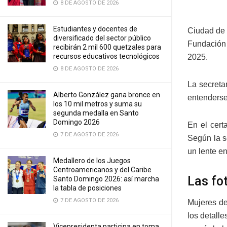
8 DE AGOSTO DE 2026
Estudiantes y docentes de
Ciudad de 
diversificado del sector público
Fundación 
recibirán 2 mil 600 quetzales para
recursos educativos tecnológicos
2025.
8 DE AGOSTO DE 2026
La secreta
Alberto González gana bronce en
entenderse
los 10 mil metros y suma su
segunda medalla en Santo
Domingo 2026
En el cert
7 DE AGOSTO DE 2026
Según la s
un lente e
Medallero de los Juegos
Centroamericanos y del Caribe
Las fo
Santo Domingo 2026: así marcha
la tabla de posiciones
7 DE AGOSTO DE 2026
Mujeres de
los detall
Vicepresidenta participa en toma