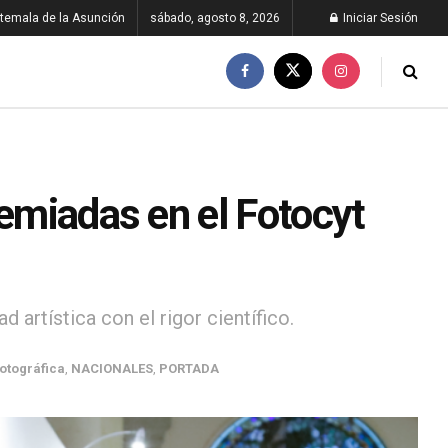
temala de la Asunción
sábado, agosto 8, 2026
Iniciar Sesión
remiadas en el Fotocyt
 artística con el rigor científico.
otográfica
,
NACIONALES
,
PORTADA