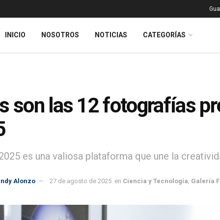
Gua
INICIO
NOSOTROS
NOTICIAS
CATEGORÍAS
s son las 12 fotografías p
5
025 es una valiosa plataforma que une la creatividad
indy Alonzo
27 de agosto de 2025
en
Ciencia y Tecnología
,
Galería F