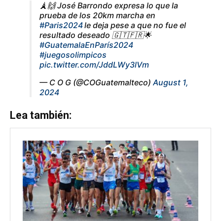
🗼🙌 José Barrondo expresa lo que la
prueba de los 20km marcha en
#Paris2024
le deja pese a que no fue el
resultado deseado 🇬🇹🇫🇷🌟
#GuatemalaEnParís2024
#juegosolimpicos
pic.twitter.com/JddLWy3lVm
— C O G (@COGuatemalteco)
August 1,
2024
Lea también: