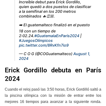
Increíble debut para Erick Gordillo,
quien quedó a dos puestos de clasificar
a la semifinal en los 200 metros
combinados 🔥👏🏼.
➡️ El guatemalteco finalizó en el puesto
18 con un tiempo de
2:02.24.
#GuatemalaEnParís2024
|
#JuegosOlímpicos
pic.twitter.com/8RvKfn7io9
— C O G (@COGuatemalteco)
August 1,
2024
Erick Gordillo debuta en París
2024
Cuando el reloj pasó las 3:50 horas, Erick Gordilló saltó a
la piscina olímpica con la misión de entrar entre los
mejores 16 tiempos para avanzar a la siguiente ronda.