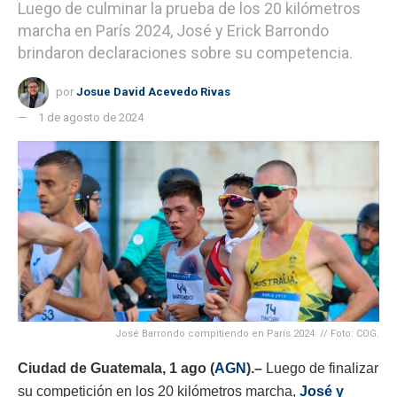
Luego de culminar la prueba de los 20 kilómetros
marcha en París 2024, José y Erick Barrondo
brindaron declaraciones sobre su competencia.
por
Josue David Acevedo Rivas
1 de agosto de 2024
José Barrondo compitiendo en París 2024. // Foto: COG.
Ciudad de Guatemala, 1 ago (
AGN
).–
Luego de finalizar
su competición en los 20 kilómetros marcha,
José y