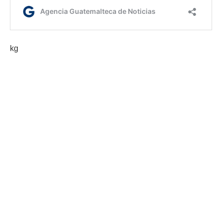
kg
Etiquetas:
Empleo Digno
Ministerio de Trabajo
Ventanilla Única Municipal de Empleo
AGN.GT - 2021
Sitio web desarrollado por: