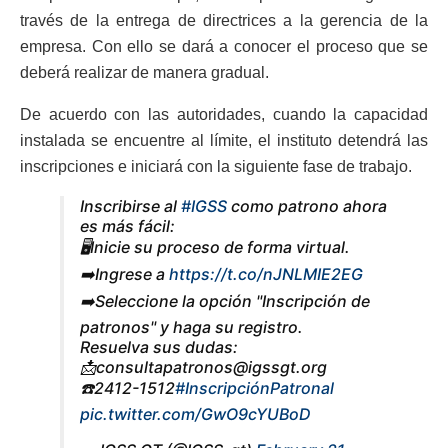
través de la entrega de directrices a la gerencia de la
empresa. Con ello se dará a conocer el proceso que se
deberá realizar de manera gradual.
De acuerdo con las autoridades, cuando la capacidad
instalada se encuentre al límite, el instituto detendrá las
inscripciones e iniciará con la siguiente fase de trabajo.
Inscribirse al
#IGSS
como patrono ahora
es más fácil:
🖥️Inicie su proceso de forma virtual.
➡️Ingrese a
https://t.co/nJNLMIE2EG
➡️Seleccione la opción "Inscripción de
patronos" y haga su registro.
Resuelva sus dudas:
📩
consultapatronos@igssgt.org
☎️2412-1512
#InscripciónPatronal
pic.twitter.com/GwO9cYUBoD