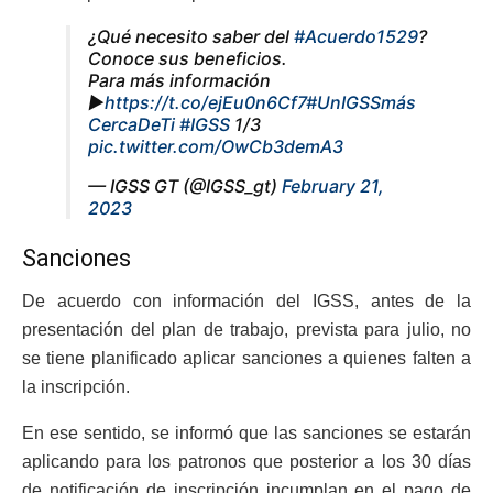
¿Qué necesito saber del
#Acuerdo1529
?
Conoce sus beneficios.
Para más información
►
https://t.co/ejEu0n6Cf7
#UnIGSSmás
CercaDeTi
#IGSS
1/3
pic.twitter.com/OwCb3demA3
— IGSS GT (@IGSS_gt)
February 21,
2023
Sanciones
De acuerdo con información del IGSS, antes de la
presentación del plan de trabajo, prevista para julio, no
se tiene planificado aplicar sanciones a quienes falten a
la inscripción.
En ese sentido, se informó que las sanciones se estarán
aplicando para los patronos que posterior a los 30 días
de notificación de inscripción incumplan en el pago de