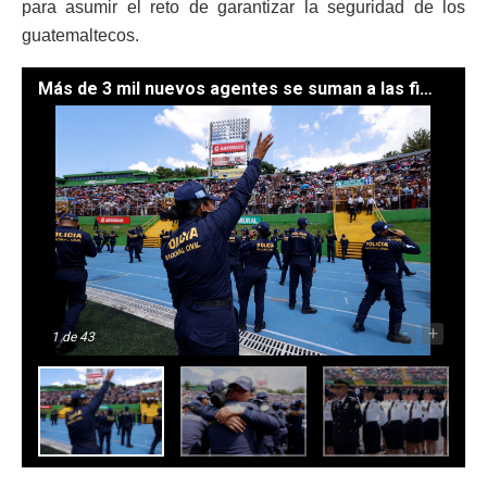
para asumir el reto de garantizar la seguridad de los
guatemaltecos.
Más de 3 mil nuevos agentes se suman a las filas de la PNC. / Foto: Noé Pérez y Alex Jacinto.
-
+
1
de 43