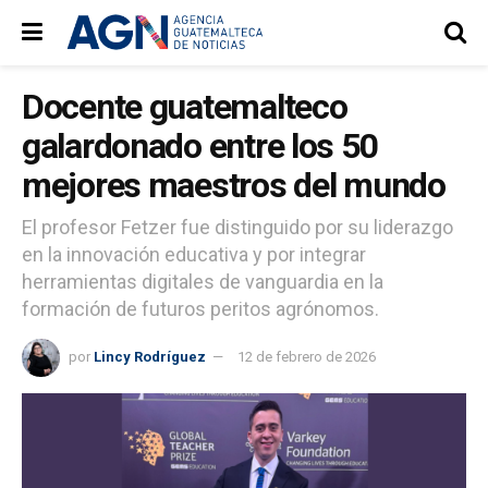
Docente guatemalteco
galardonado entre los 50
mejores maestros del mundo
El profesor Fetzer fue distinguido por su liderazgo
en la innovación educativa y por integrar
herramientas digitales de vanguardia en la
formación de futuros peritos agrónomos.
por
Lincy Rodríguez
12 de febrero de 2026