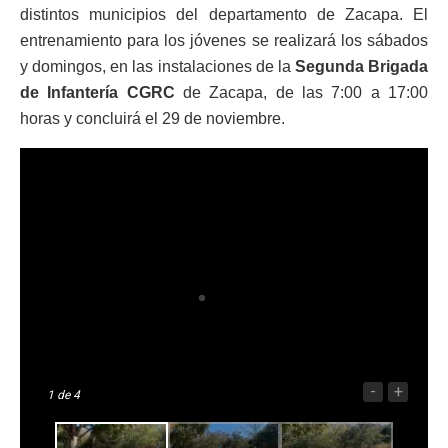
distintos municipios del departamento de Zacapa. El
entrenamiento para los jóvenes se realizará los sábados
y domingos, en las instalaciones de la
Segunda Brigada
de Infantería CGRC
de Zacapa, de las 7:00 a 17:00
horas y concluirá el 29 de noviembre.
-
+
1
de 4