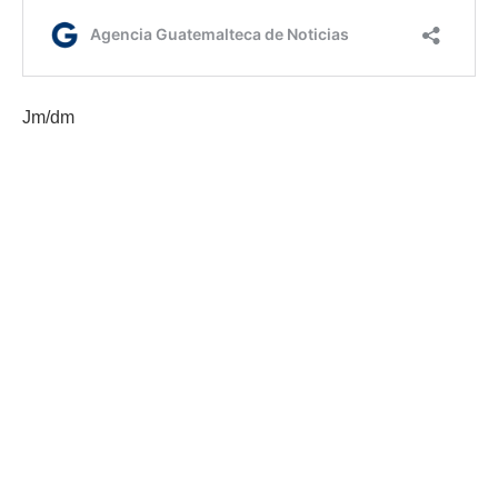
Jm/dm
Etiquetas:
Gobernación Departamental de Zacapa
reservas militares
servicio civico 2026
AGN.GT - 2021