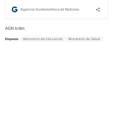
AGN lc/dm
Etiquetas:
Ministerio de Educación
Ministerio de Salud
prevención del COVID-19
tablero de alerta sanitaria para centros educativos
AGN.GT - 2021