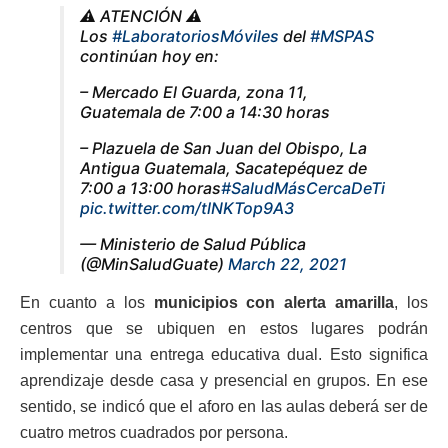
⚠️ ATENCIÓN ⚠️
Los
#LaboratoriosMóviles
del
#MSPAS
continúan hoy en:
– Mercado El Guarda, zona 11,
Guatemala de 7:00 a 14:30 horas
– Plazuela de San Juan del Obispo, La
Antigua Guatemala, Sacatepéquez de
7:00 a 13:00 horas
#SaludMásCercaDeTi
pic.twitter.com/tlNKTop9A3
— Ministerio de Salud Pública
(@MinSaludGuate)
March 22, 2021
En cuanto a los
municipios con alerta amarilla
, los
centros que se ubiquen en estos lugares podrán
implementar una entrega educativa dual. Esto significa
aprendizaje desde casa y presencial en grupos. En ese
sentido, se indicó que el aforo en las aulas deberá ser de
cuatro metros cuadrados por persona.