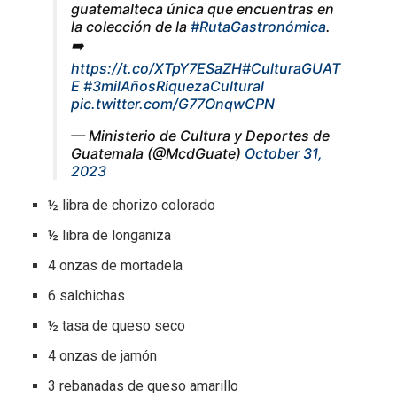
guatemalteca única que encuentras en
la colección de la
#RutaGastronómica
.
➡️
https://t.co/XTpY7ESaZH
#CulturaGUAT
E
#3milAñosRiquezaCultural
pic.twitter.com/G77OnqwCPN
— Ministerio de Cultura y Deportes de
Guatemala (@McdGuate)
October 31,
2023
½ libra de chorizo colorado
½ libra de longaniza
4 onzas de mortadela
6 salchichas
½ tasa de queso seco
4 onzas de jamón
3 rebanadas de queso amarillo