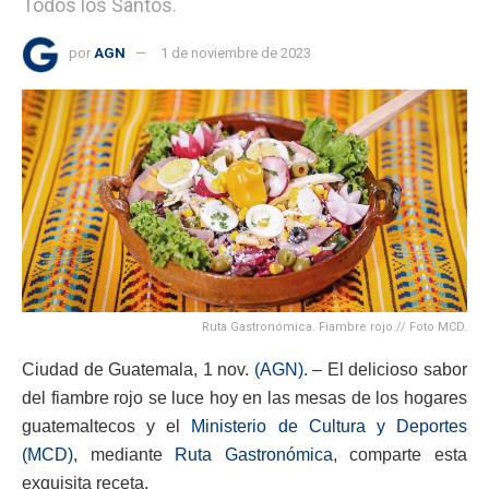
Todos los Santos.
por
AGN
1 de noviembre de 2023
Ruta Gastronómica. Fiambre rojo.// Foto MCD.
Ciudad de Guatemala, 1 nov.
(AGN)
. – El delicioso sabor
del fiambre rojo se luce hoy en las mesas de los hogares
guatemaltecos y el
Ministerio de Cultura y Deportes
(MCD)
, mediante
Ruta Gastronómica
, comparte esta
exquisita receta.