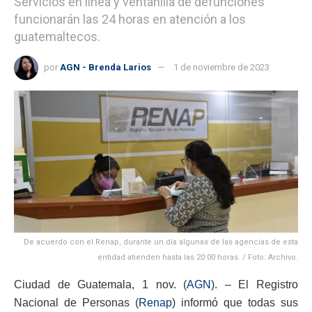
Servicios en línea y ventanilla de defunciones
funcionarán las 24 horas en atención a los
guatemaltecos.
por
AGN - Brenda Larios
1 de noviembre de 2023
De acuerdo con el Renap, durante un día algunas de las agencias de esta
entidad atienden hasta las 20:00 horas. / Foto: Archivo.
Ciudad de Guatemala, 1 nov. (
AGN
). – El Registro
Nacional de Personas (
Renap
) informó que todas sus