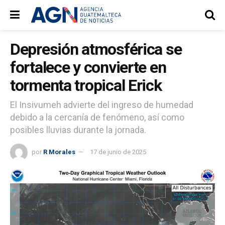
Depresión atmosférica se
fortalece y convierte en
tormenta tropical Erick
El Insivumeh advierte del ingreso de humedad
debido a la cercanía de fenómeno, así como
posibles lluvias durante la jornada.
por
R Morales
17 de junio de 2025