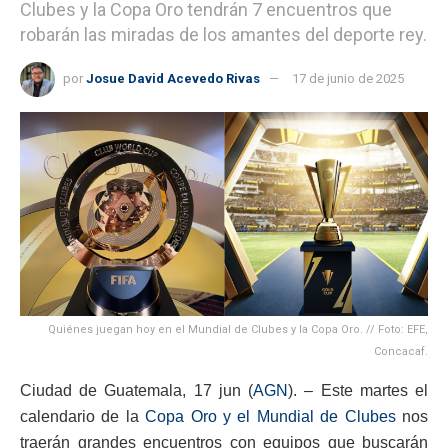
Clubes y la Copa Oro tendrán 7 encuentros que
robarán las miradas de los amantes del deporte rey.
por
Josue David Acevedo Rivas
17 de junio de 2025
Quiénes juegan hoy en el Mundial de Clubes y la Copa Oro. // Foto: EFE,
Concacaf.
Ciudad de Guatemala, 17 jun (
AGN
). – Este martes el
calendario de la
Copa Oro y el Mundial de Clubes
nos
traerán grandes encuentros con equipos que buscarán