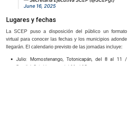
— Secretaría Ejecutiva SCEP (@SCEPgt)
June 16, 2025
Lugares y fechas
La SCEP puso a disposición del público un formato
virtual para conocer las fechas y los municipios adonde
llegarán. El calendario previsto de las jornadas incluye:
Julio: Momostenango, Totonicapán, del 8 al 11 /
Purulhá, Baja Verapaz, del 22 al 25.
Agosto: Santa Cruz del Quiché, del 5 al 8 /
Chiquimula, Santa Rosa, del 19 al 22.
Septiembre: Cabricán, Quetzaltenango, del 2 al 5 /
San Vicente Pacaya, Escuintla, del 23 al 26.
Octubre: San Pedro Pinula, Jalapa, 7 al 10 / Patzicía,