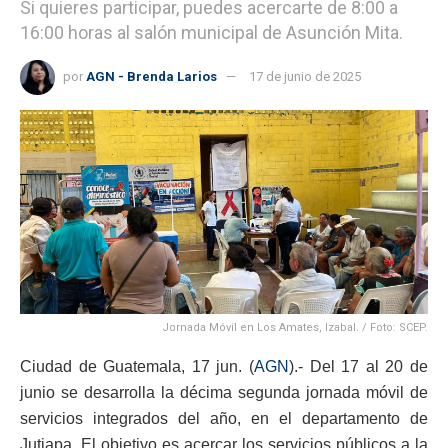
Si quieres participar, puedes acercarte de 8:00 a
16:00 horas al salón municipal de Asunción Mita.
por
AGN - Brenda Larios
17 de junio de 2025
Jornada Móvil en Los Amates, Izabal. / Foto: SCEP.
Ciudad de Guatemala, 17 jun. (
AGN
).- Del 17 al 20 de
junio se desarrolla la décima segunda jornada móvil de
servicios integrados del año, en el departamento de
Jutiapa. El objetivo es acercar los servicios públicos a la