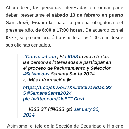
Ahora bien, las personas interesadas en formar parte
deben presentarse
el sábado 10 de febrero en puerto
San José, Escuintla,
para la prueba obligatoria del
presente año,
de 8:00 a 17:00 horas.
De acuerdo con el
IGSS, se proporcionará transporte a las 5:00 a.m. desde
sus oficinas centrales.
#Convocatoria
| El
#IGSS
invita a todas
las personas interesadas a participar en
el proceso de Reclutamiento y Selección
#Salvavidas
Semana Santa 2024.
👉Más información ►
https://t.co/skv7oUTKxJ
#SalvavidasIGS
S
#SemanaSanta2024
pic.twitter.com/2leBTCGhvt
— IGSS GT (@IGSS_gt)
January 23,
2024
Asimismo, el jefe de la Sección de Seguridad e Higiene