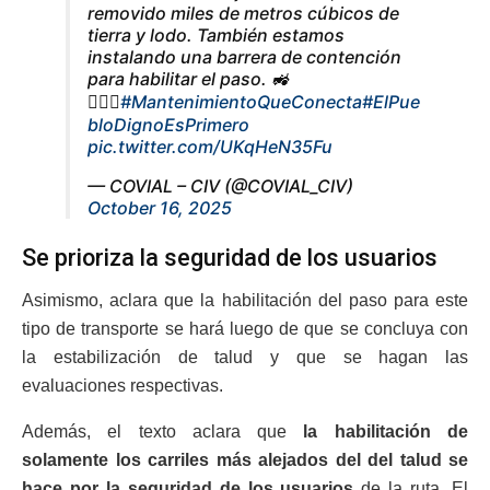
removido miles de metros cúbicos de
tierra y lodo. También estamos
instalando una barrera de contención
para habilitar el paso. 🚜
👷🏽‍♂️
#MantenimientoQueConecta
#ElPue
bloDignoEsPrimero
pic.twitter.com/UKqHeN35Fu
— COVIAL – CIV (@COVIAL_CIV)
October 16, 2025
Se prioriza la seguridad de los usuarios
Asimismo, aclara que la habilitación del paso para este
tipo de transporte se hará luego de que se concluya con
la estabilización de talud y que se hagan las
evaluaciones respectivas.
Además, el texto aclara que
la habilitación de
solamente los carriles más alejados del del talud se
hace por la seguridad de los usuarios
de la ruta. El