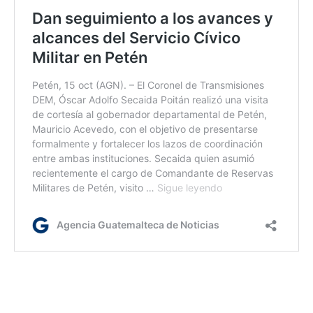
ca/dc/dm
Etiquetas:
ambulancias IGSS
IGSS