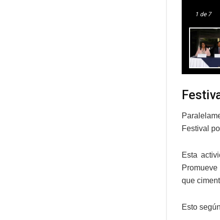
1
de 7
Festiva
Paralelam
Festival po
Esta activ
Promueve u
que ciment
Esto según