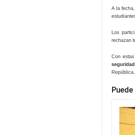
A la fecha
estudiantes
Los partic
rechazan to
Con estas
seguridad,
República.
Puede 