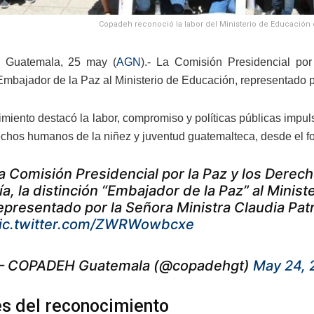
Copadeh reconoció la labor del Ministerio de Educación 
 Guatemala, 25 may (
AGN
).- La Comisión Presidencial p
 Embajador de la Paz al Ministerio de Educación, representado p
miento destacó la labor, compromiso y políticas públicas impuls
echos humanos de la niñez y juventud guatemalteca, desde el fo
a Comisión Presidencial por la Paz y los Dere
ía, la distinción “Embajador de la Paz” al Minis
epresentado por la Señora Ministra Claudia Patr
ic.twitter.com/ZWRWowbcxe
 COPADEH Guatemala (@copadehgt)
May 24, 
es del reconocimiento