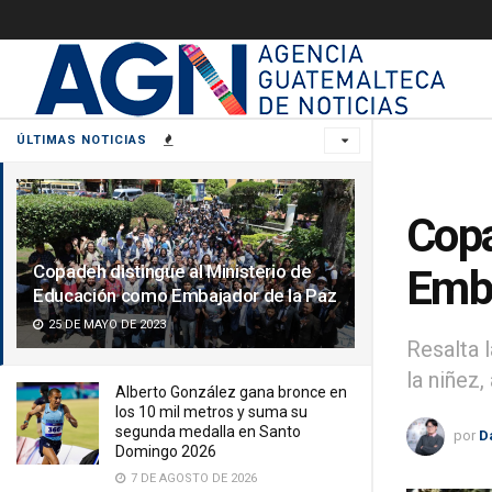
ÚLTIMAS NOTICIAS
Copa
Copadeh distingue al Ministerio de
Emba
Educación como Embajador de la Paz
25 DE MAYO DE 2023
Resalta 
la niñez
Alberto González gana bronce en
los 10 mil metros y suma su
segunda medalla en Santo
por
D
Domingo 2026
7 DE AGOSTO DE 2026