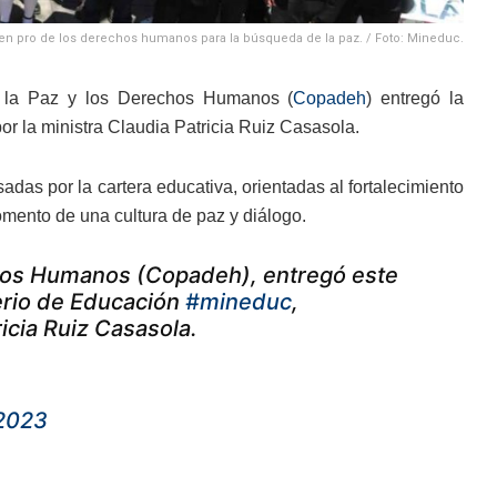
en pro de los derechos humanos para la búsqueda de la paz. / Foto: Mineduc.
or la Paz y los Derechos Humanos (
Copadeh
) entregó la
or la ministra Claudia Patricia Ruiz Casasola.
adas por la cartera educativa, orientadas al fortalecimiento
mento de una cultura de paz y diálogo.
chos Humanos (Copadeh), entregó este
terio de Educación
#mineduc
,
icia Ruiz Casasola.
2023