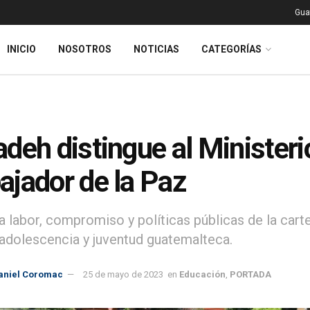
Gua
INICIO
NOSOTROS
NOTICIAS
CATEGORÍAS
deh distingue al Minister
jador de la Paz
la labor, compromiso y políticas públicas de la ca
, adolescencia y juventud guatemalteca.
aniel Coromac
25 de mayo de 2023
en
Educación
,
PORTADA