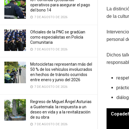
operativos para asegurar el pago
La distinc
del bono 14
de la cultu
7 DE AGOSTO DE 2026
Intervenci
Oficiales de la PNC se gradúan
como especialistas en Policía
personal d
Comunitaria
7 DE AGOSTO DE 2026
Dichos tal
responsabl
Motocicletas representan más del
50 % de los vehículos involucrados
en hechos de tránsito ocurridos
respe
entre enero y junio del 2026
7 DE AGOSTO DE 2026
prácti
diálog
Regreso de Miguel Ángel Asturias
a Guatemala: la respuesta a un
deseo en vida y a la revitalización
Copadeh 
de su obra
7 DE AGOSTO DE 2026