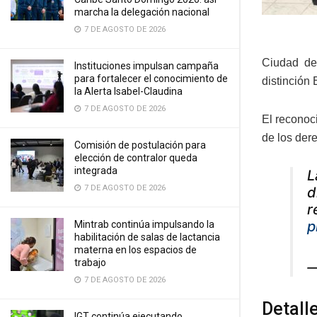
marcha la delegación nacional
7 DE AGOSTO DE 2026
Ciudad de
Instituciones impulsan campaña
para fortalecer el conocimiento de
distinción
la Alerta Isabel-Claudina
7 DE AGOSTO DE 2026
El reconoci
de los der
Comisión de postulación para
elección de contralor queda
integrada
L
7 DE AGOSTO DE 2026
d
r
p
Mintrab continúa impulsando la
habilitación de salas de lactancia
materna en los espacios de
trabajo
—
7 DE AGOSTO DE 2026
Detall
IGT continúa ejecutando