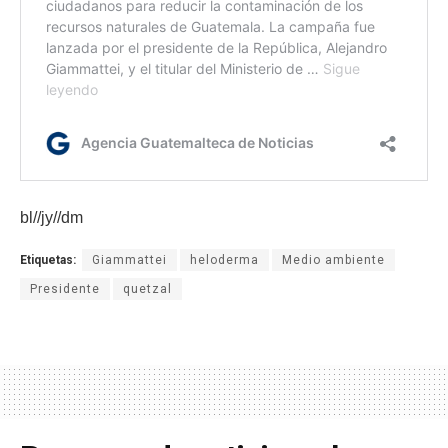
bl//jy//dm
Etiquetas:
Giammattei
heloderma
Medio ambiente
Presidente
quetzal