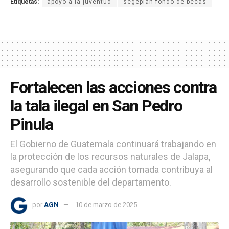
Etiquetas:
apoyo a la juventud
segeplan fondo de becas
Fortalecen las acciones contra
la tala ilegal en San Pedro
Pinula
El Gobierno de Guatemala continuará trabajando en
la protección de los recursos naturales de Jalapa,
asegurando que cada acción tomada contribuya al
desarrollo sostenible del departamento.
por
AGN
10 de marzo de 2025