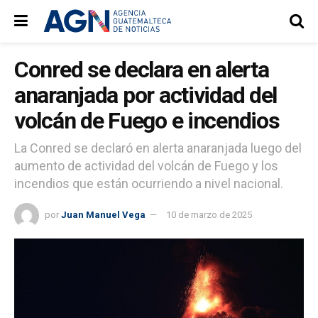
Conred se declara en alerta
anaranjada por actividad del
volcán de Fuego e incendios
La Conred se declaró en alerta anaranjada luego del
aumento de actividad del volcán de Fuego y los
incendios que están ocurriendo a nivel nacional.
por
Juan Manuel Vega
10 de marzo de 2025