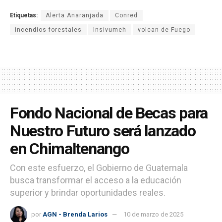
Etiquetas:
Alerta Anaranjada
Conred
incendios forestales
Insivumeh
volcan de Fuego
Fondo Nacional de Becas para
Nuestro Futuro será lanzado
en Chimaltenango
Con este esfuerzo, el Gobierno de Guatemala
busca transformar el acceso a la educación
superior y brindar oportunidades reales.
por
AGN - Brenda Larios
10 de marzo de 2025