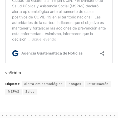
vh/lc/dm
Etiquetas:
alerta emidemiológica
hongos
intoxicación
MSPAS
Salud