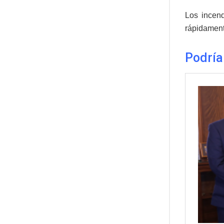
Los incend
rápidament
Podría