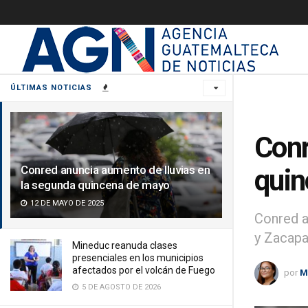
ÚLTIMAS NOTICIAS
Conr
Conred anuncia aumento de lluvias en
quin
la segunda quincena de mayo
12 DE MAYO DE 2025
Conred a
y Zacapa
Mineduc reanuda clases
presenciales en los municipios
afectados por el volcán de Fuego
por
M
5 DE AGOSTO DE 2026