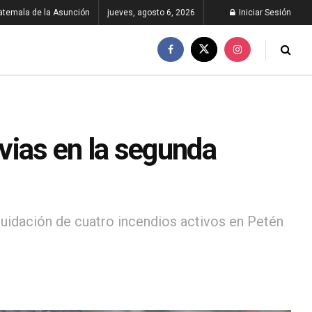
atemala de la Asunción
jueves, agosto 6, 2026
Iniciar Sesión
vias en la segunda
iquidación de cuatro incendios activos en Petén