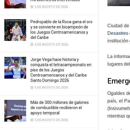
5 DE AGOSTO DE 2026
Pedropablo de la Roca gana el oro
Ciudad de 
y se convierte en bicampeón de
los Juegos Centroamericanos y
Desastres
del Caribe
institución
5 DE AGOSTO DE 2026
La informac
Jorge Vega hace historia y
lugares del
conquista el tetracampeonato en
piso de los Juegos
Centroamericanos y del Caribe
Emerge
Santo Domingo 2026
5 DE AGOSTO DE 2026
Ogaldes de
país, el P
Más de 300 millones de galones
de combustible recibieron el
(Insivumeh
apoyo temporal
mientras qu
5 DE AGOSTO DE 2026