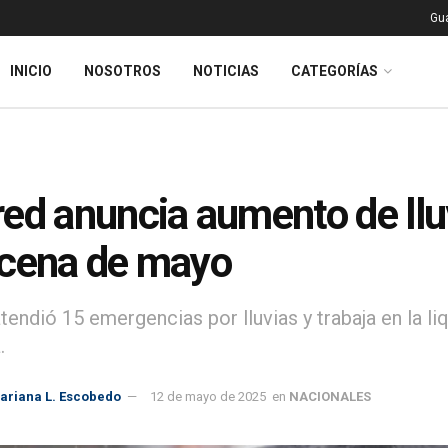
Gu
INICIO
NOSOTROS
NOTICIAS
CATEGORÍAS
ed anuncia aumento de llu
cena de mayo
tendió 15 emergencias por lluvias y trabaja en la l
.
ariana L. Escobedo
12 de mayo de 2025
en
NACIONALES