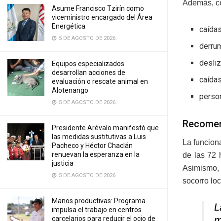
Además, co
Asume Francisco Tzirín como
viceministro encargado del Área
Energética
caída
5 DE AGOSTO DE 2026
derru
desli
Equipos especializados
desarrollan acciones de
caída
evaluación o rescate animal en
Alotenango
person
5 DE AGOSTO DE 2026
Recome
Presidente Arévalo manifestó que
las medidas sustitutivas a Luis
La funcion
Pacheco y Héctor Chaclán
renuevan la esperanza en la
de las 72 
justicia
Asimismo, 
5 DE AGOSTO DE 2026
socorro loc
Manos productivas: Programa
L
impulsa el trabajo en centros
m
carcelarios para reducir el ocio de