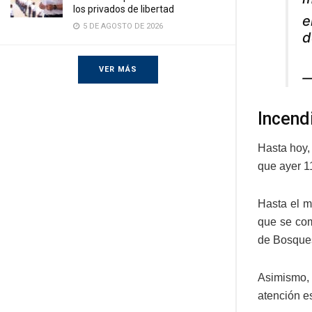
los privados de libertad
e
5 DE AGOSTO DE 2026
d
VER MÁS
—
Incend
Hasta hoy,
que ayer 1
Hasta el m
que se com
de Bosques.
Asimismo, 
atención es