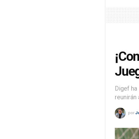
¡Com
Jueg
Digef ha
reunirán
por
J