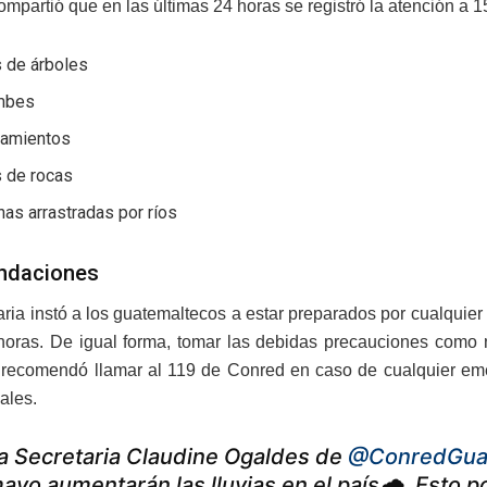
mpartió que en las últimas 24 horas se registró la atención a 1
s de árboles
mbes
zamientos
s de rocas
as arrastradas por ríos
ndaciones
aria instó a los guatemaltecos a estar preparados por cualquier
horas. De igual forma, tomar las debidas precauciones como n
recomendó llamar al 119 de Conred en caso de cualquier em
ales.
a Secretaria Claudine Ogaldes de
@ConredGua
ayo aumentarán las lluvias en el país🌧️. Esto 