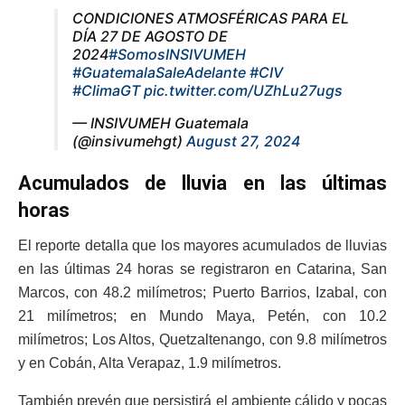
CONDICIONES ATMOSFÉRICAS PARA EL
DÍA 27 DE AGOSTO DE
2024
#SomosINSIVUMEH
#GuatemalaSaleAdelante
#CIV
#ClimaGT
pic.twitter.com/UZhLu27ugs
— INSIVUMEH Guatemala
(@insivumehgt)
August 27, 2024
Acumulados de lluvia en las últimas
horas
El reporte detalla que los mayores acumulados de lluvias
en las últimas 24 horas se registraron en Catarina, San
Marcos, con 48.2 milímetros; Puerto Barrios, Izabal, con
21 milímetros; en Mundo Maya, Petén, con 10.2
milímetros; Los Altos, Quetzaltenango, con 9.8 milímetros
y en Cobán, Alta Verapaz, 1.9 milímetros.
También prevén que persistirá el ambiente cálido y pocas