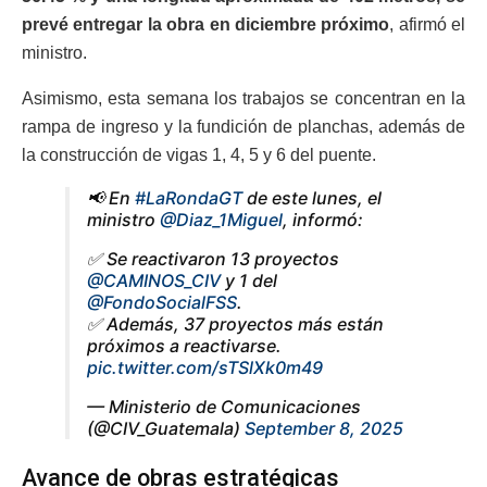
prevé entregar la obra en diciembre próximo
, afirmó el
ministro.
Asimismo, esta semana los trabajos se concentran en la
rampa de ingreso y la fundición de planchas, además de
la construcción de vigas 1, 4, 5 y 6 del puente.
📢 En
#LaRondaGT
de este lunes, el
ministro
@Diaz_1Miguel
, informó:
✅ Se reactivaron 13 proyectos
@CAMINOS_CIV
y 1 del
@FondoSocialFSS
.
✅ Además, 37 proyectos más están
próximos a reactivarse.
pic.twitter.com/sTSlXk0m49
— Ministerio de Comunicaciones
(@CIV_Guatemala)
September 8, 2025
Avance de obras estratégicas