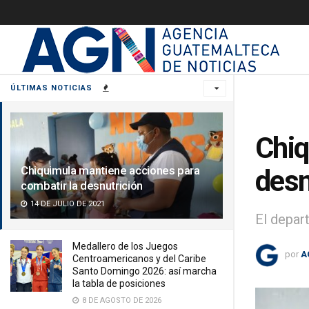
ÚLTIMAS NOTICIAS
Chiq
Chiquimula mantiene acciones para
desn
combatir la desnutrición
14 DE JULIO DE 2021
El depar
Medallero de los Juegos
por
A
Centroamericanos y del Caribe
Santo Domingo 2026: así marcha
la tabla de posiciones
8 DE AGOSTO DE 2026