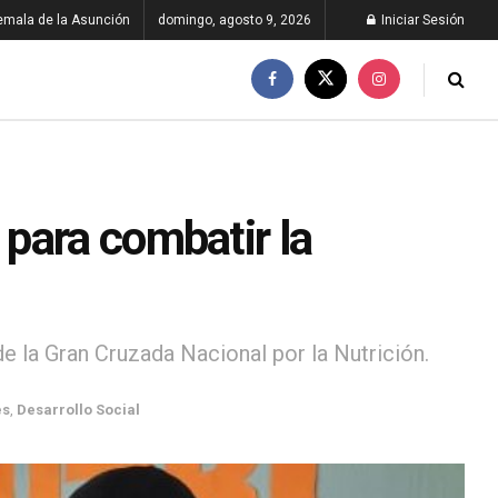
emala de la Asunción
domingo, agosto 9, 2026
Iniciar Sesión
para combatir la
de la Gran Cruzada Nacional por la Nutrición.
es
,
Desarrollo Social