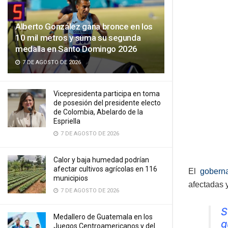
Alberto González gana bronce en los
10 mil metros y suma su segunda
medalla en Santo Domingo 2026
7 DE AGOSTO DE 2026
Vicepresidenta participa en toma
de posesión del presidente electo
de Colombia, Abelardo de la
Espriella
7 DE AGOSTO DE 2026
Calor y baja humedad podrían
afectar cultivos agrícolas en 116
El
gobern
municipios
afectadas 
7 DE AGOSTO DE 2026
S
Medallero de Guatemala en los
q
Juegos Centroamericanos y del