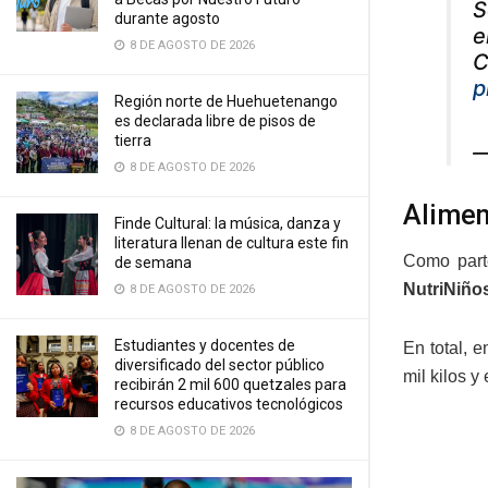
S
durante agosto
e
8 DE AGOSTO DE 2026
C
p
Región norte de Huehuetenango
es declarada libre de pisos de
tierra
—
8 DE AGOSTO DE 2026
Alimen
Finde Cultural: la música, danza y
literatura llenan de cultura este fin
Como parte
de semana
NutriNiño
8 DE AGOSTO DE 2026
Estudiantes y docentes de
En total, e
diversificado del sector público
mil kilos 
recibirán 2 mil 600 quetzales para
recursos educativos tecnológicos
8 DE AGOSTO DE 2026