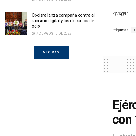
kp/kg/ir
Codisra lanza campaña contra el
racismo digital y los discursos de
odio
Etiquetas:
7 DE AGOSTO DE 2026
VER MÁS
Ejér
con 