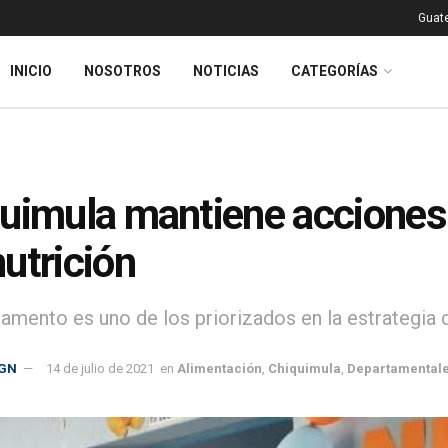
Guat
INICIO
NOSOTROS
NOTICIAS
CATEGORÍAS
uimula mantiene acciones 
utrición
tamento es uno de los priorizados en la estrategia 
GN
14 de julio de 2021
en
Alimentación
,
Chiquimula
,
Departamental