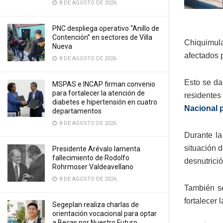
8 DE AGOSTO DE 2026
PNC despliega operativo “Anillo de
Contención” en sectores de Villa
Chiquimula
Nueva
afectados 
8 DE AGOSTO DE 2026
Esto se da
MSPAS e INCAP firman convenio
para fortalecer la atención de
residentes
diabetes e hipertensión en cuatro
Nacional p
departamentos
8 DE AGOSTO DE 2026
Durante la
situación 
Presidente Arévalo lamenta
fallecimiento de Rodolfo
desnutrici
Rohrmoser Valdeavellano
8 DE AGOSTO DE 2026
También se
fortalecer 
Segeplan realiza charlas de
orientación vocacional para optar
a Becas por Nuestro Futuro