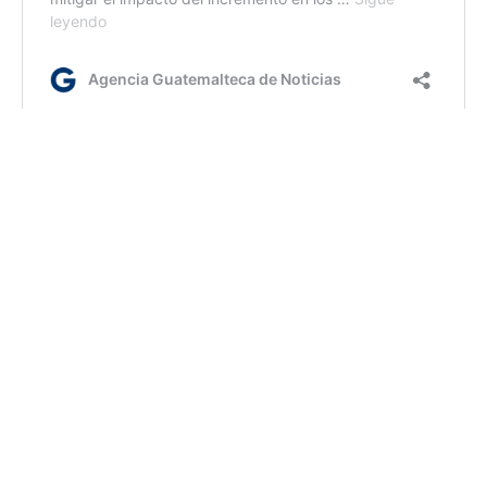
ml/rm
Etiquetas:
Covial
Km 189
Km 194
ruta Cito Zarco
AGN.GT - 2021