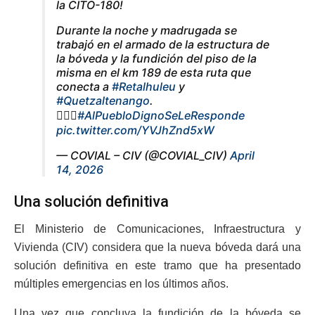
la CITO-180!
Durante la noche y madrugada se
trabajó en el armado de la estructura de
la bóveda y la fundición del piso de la
misma en el km 189 de esta ruta que
conecta a
#Retalhuleu
y
#Quetzaltenango
.
👷🏽‍♂️
#AlPuebloDignoSeLeResponde
pic.twitter.com/YVJhZnd5xW
— COVIAL – CIV (@COVIAL_CIV)
April
14, 2026
Una solución definitiva
El Ministerio de Comunicaciones, Infraestructura y
Vivienda (CIV) considera que la nueva bóveda dará una
solución definitiva en este tramo que ha presentado
múltiples emergencias en los últimos años.
Una vez que concluya la fundición de la bóveda se