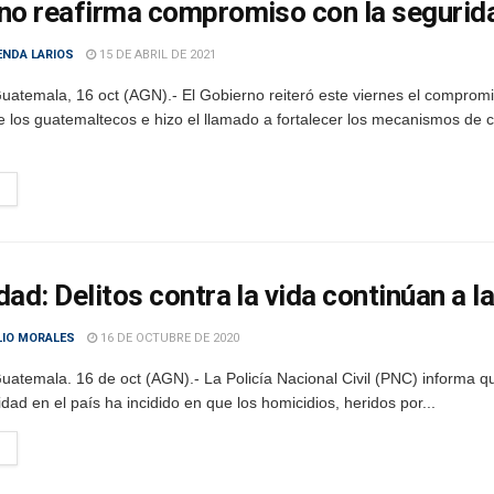
no reafirma compromiso con la segurid
ENDA LARIOS
15 DE ABRIL DE 2021
uatemala, 16 oct (AGN).- El Gobierno reiteró este viernes el compromi
e los guatemaltecos e hizo el llamado a fortalecer los mecanismos de 
ad: Delitos contra la vida continúan a la
LIO MORALES
16 DE OCTUBRE DE 2020
uatemala. 16 de oct (AGN).- La Policía Nacional Civil (PNC) informa q
lidad en el país ha incidido en que los homicidios, heridos por...