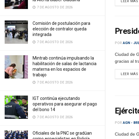
LEER MÁS
7 DE AGOSTO DE 2026
Comisión de postulación para
elección de contralor queda
Presid
integrada
7 DE AGOSTO DE 2026
POR
AGN - JU
Ciudad de G
Mintrab continúa impulsando la
gracias al t
habilitación de salas de lactancia
materna en los espacios de
LEER MÁS
trabajo
7 DE AGOSTO DE 2026
IGT continúa ejecutando
operativos para asegurar el pago
Ejérci
del bono 14
7 DE AGOSTO DE 2026
POR
AGN - BR
Oficiales de la PNC se gradúan
Ciudad de Gu
como especialistas en Policía