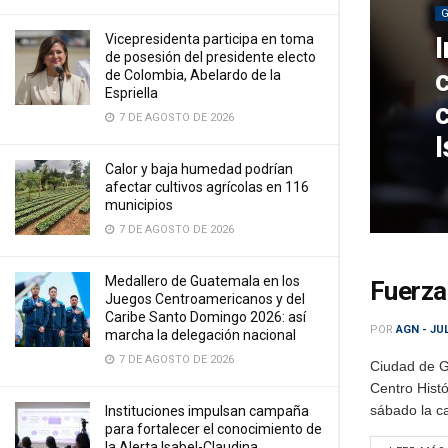
Vicepresidenta participa en toma
de posesión del presidente electo
de Colombia, Abelardo de la
Espriella
7 DE AGOSTO DE 2026
Calor y baja humedad podrían
afectar cultivos agrícolas en 116
municipios
7 DE AGOSTO DE 2026
Medallero de Guatemala en los
Fuerza
Juegos Centroamericanos y del
Caribe Santo Domingo 2026: así
POR
AGN - JU
marcha la delegación nacional
7 DE AGOSTO DE 2026
Ciudad de G
Centro Histó
sábado la ca
Instituciones impulsan campaña
para fortalecer el conocimiento de
la Alerta Isabel-Claudina