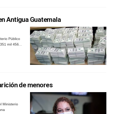
en Antigua Guatemala
terio Público
351 mil 456...
arición de menores
l Ministerio
una