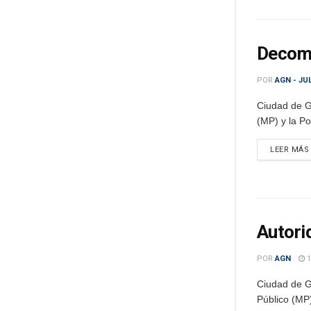
Decomi
POR
AGN - JU
Ciudad de G
(MP) y la Po
LEER MÁS
Autori
POR
AGN
1
Ciudad de Gu
Público (MP)