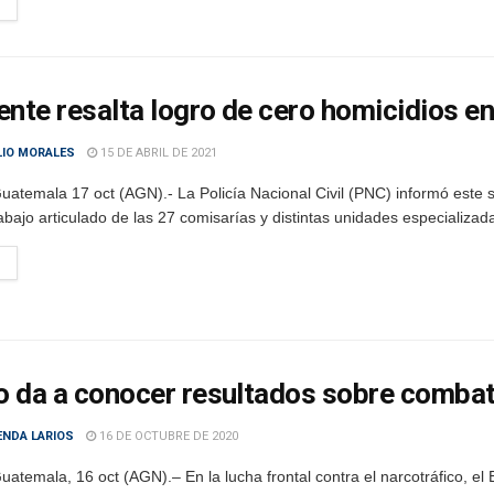
ente resalta logro de cero homicidios 
LIO MORALES
15 DE ABRIL DE 2021
uatemala 17 oct (AGN).- La Policía Nacional Civil (PNC) informó este
rabajo articulado de las 27 comisarías y distintas unidades especializada
to da a conocer resultados sobre combat
ENDA LARIOS
16 DE OCTUBRE DE 2020
atemala, 16 oct (AGN).– En la lucha frontal contra el narcotráfico, el E