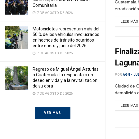
Guatemala ha
Comunitaria
erradicación
7 DE AGOSTO DE 2026
LEER MÁS
Motocicletas representan más del
50 % de los vehículos involucrados
en hechos de tránsito ocurridos
entre enero y junio del 2026
Finali
7 DE AGOSTO DE 2026
Lagun
Regreso de Miguel Ángel Asturias
a Guatemala: la respuesta a un
POR
AGN - JU
deseo en vida y a la revitalización
de su obra
Ciudad de Gu
demolición 
7 DE AGOSTO DE 2026
LEER MÁS
VER MÁS