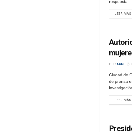
respuesta...
LEER MÁS
Autori
mujere
POR
AGN
1
Ciudad de G
de prensa en
investigación
LEER MÁS
Presid