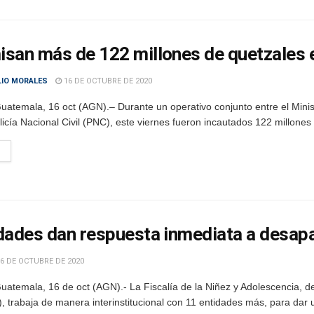
san más de 122 millones de quetzales 
LIO MORALES
16 DE OCTUBRE DE 2020
uatemala, 16 oct (AGN).– Durante un operativo conjunto entre el Minis
licía Nacional Civil (PNC), este viernes fueron incautados 122 millones 
dades dan respuesta inmediata a desap
6 DE OCTUBRE DE 2020
atemala, 16 de oct (AGN).- La Fiscalía de la Niñez y Adolescencia, de
, trabaja de manera interinstitucional con 11 entidades más, para dar 