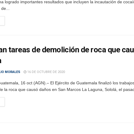
 logrado importantes resultados que incluyen la incautación de cocaí
 de...
zan tareas de demolición de roca que ca
a
LIO MORALES
16 DE OCTUBRE DE 2020
atemala, 16 oct (AGN).– El Ejército de Guatemala finalizó los trabajo
de la roca que causó daños en San Marcos La Laguna, Sololá, el pasad