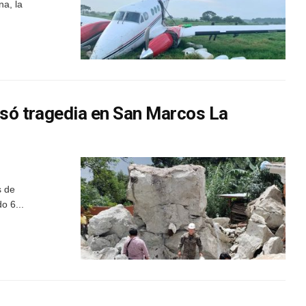
na, la
usó tragedia en San Marcos La
s de
o 6...