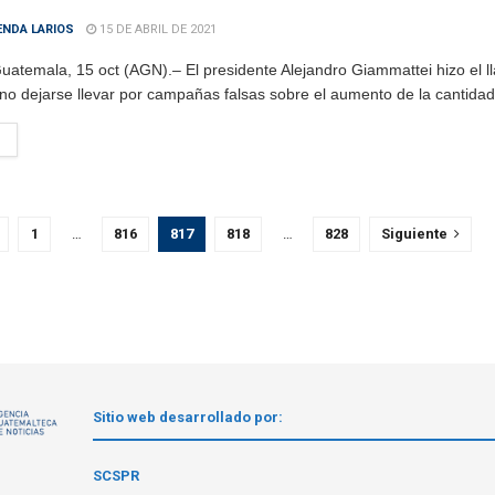
ENDA LARIOS
15 DE ABRIL DE 2021
uatemala, 15 oct (AGN).– El presidente Alejandro Giammattei hizo el l
no dejarse llevar por campañas falsas sobre el aumento de la cantidad 
1
…
816
817
818
…
828
Siguiente
Sitio web desarrollado por:
1
SCSPR