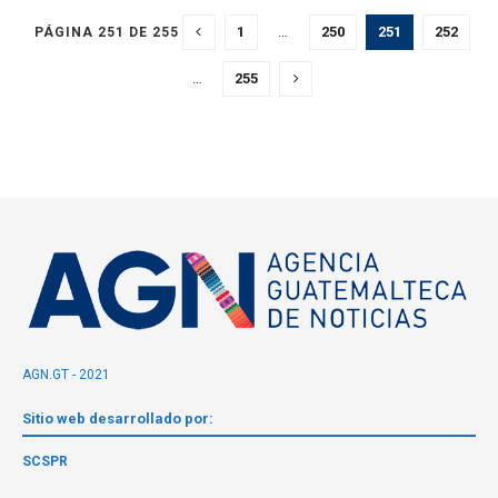
1
…
250
251
252
PÁGINA 251 DE 255
…
255
AGN.GT - 2021
Sitio web desarrollado por:
SCSPR