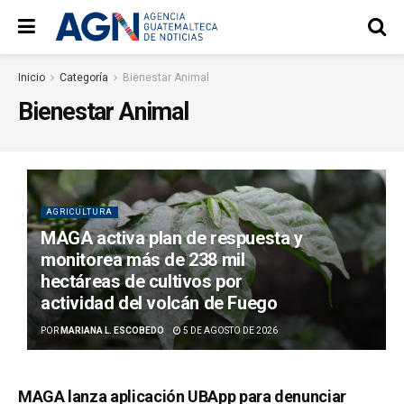
Inicio
Categoría
Bienestar Animal
Bienestar Animal
AGRICULTURA
MAGA activa plan de respuesta y
monitorea más de 238 mil
hectáreas de cultivos por
actividad del volcán de Fuego
POR
MARIANA L. ESCOBEDO
5 DE AGOSTO DE 2026
MAGA lanza aplicación UBApp para denunciar