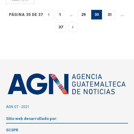
1
…
29
30
31
…
PÁGINA 30 DE 37
37
AGN.GT - 2021
Sitio web desarrollado por:
SCSPR