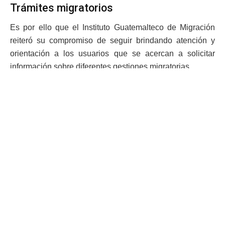
Trámites migratorios
Es por ello que el Instituto Guatemalteco de Migración
reiteró su compromiso de seguir brindando atención y
orientación a los usuarios que se acercan a solicitar
información sobre diferentes gestiones migratorias.
Por tal motivo, la entidad indica que actualmente cuenta
con espacios informativos internos. Esto, con el fin de
optimizar la atención a los usuarios.
Asimismo, señala que las acciones se desarrollan en
cumplimiento al llamado de la población para investigar
denuncias sobre supuestas estafas.
De esa cuenta, el IGM pone a disposición el número
telefónico 4214-9091, para que la población pueda
denunciar anomalías relacionadas con trámites en
cualquiera de los centros de emisión de pasaportes.