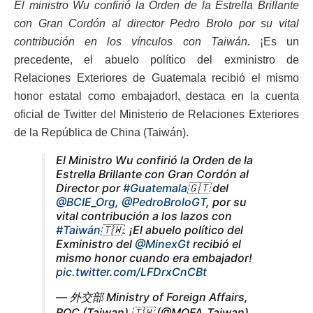
El ministro Wu confirió la Orden de la Estrella Brillante
con Gran Cordón al director Pedro Brolo por su vital
contribución en los vínculos con Taiwán.
¡Es un
precedente, el abuelo político del exministro de
Relaciones Exteriores de Guatemala recibió el mismo
honor estatal como embajador!, destaca en la cuenta
oficial de Twitter del Ministerio de Relaciones Exteriores
de la República de China (Taiwán).
El Ministro Wu confirió la Orden de la
Estrella Brillante con Gran Cordón al
Director por
#Guatemala
🇬🇹 del
@BCIE_Org
,
@PedroBroloGT
, por su
vital contribución a los lazos con
#Taiwán
🇹🇼. ¡El abuelo político del
Exministro del
@MinexGt
recibió el
mismo honor cuando era embajador!
pic.twitter.com/LFDrxCnCBt
— 外交部 Ministry of Foreign Affairs,
ROC (Taiwan) 🇹🇼 (@MOFA_Taiwan)