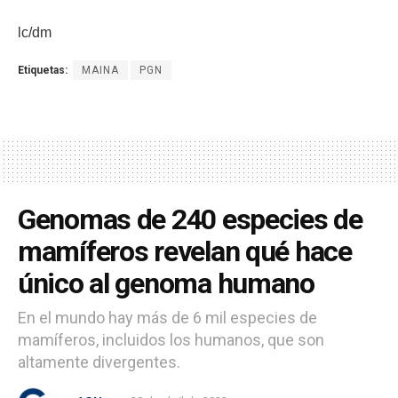
lc/dm
Etiquetas:
MAINA
PGN
Genomas de 240 especies de
mamíferos revelan qué hace
único al genoma humano
En el mundo hay más de 6 mil especies de
mamíferos, incluidos los humanos, que son
altamente divergentes.