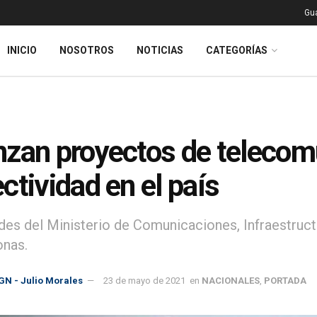
Gu
INICIO
NOSOTROS
NOTICIAS
CATEGORÍAS
zan proyectos de telecom
ctividad en el país
des del Ministerio de Comunicaciones, Infraestructu
onas.
GN - Julio Morales
23 de mayo de 2021
en
NACIONALES
,
PORTADA