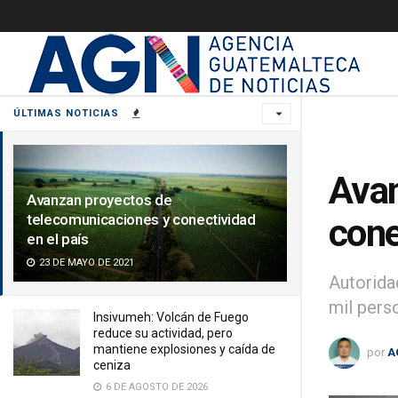
ÚLTIMAS NOTICIAS
Avan
Avanzan proyectos de
telecomunicaciones y conectividad
cone
en el país
23 DE MAYO DE 2021
Autorida
mil pers
Insivumeh: Volcán de Fuego
reduce su actividad, pero
mantiene explosiones y caída de
por
A
ceniza
6 DE AGOSTO DE 2026