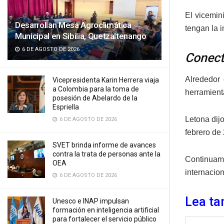
El vicemini
Desarrollan Mesa Agroclimática
tengan la 
Municipal en Sibilia, Quetzaltenango
6 DE AGOSTO DE 2026
Conect
Alrededor 
Vicepresidenta Karin Herrera viaja
a Colombia para la toma de
herramient
posesión de Abelardo de la
Espriella
Letona dij
6 DE AGOSTO DE 2026
febrero de
SVET brinda informe de avances
contra la trata de personas ante la
Continuam
OEA
internacio
6 DE AGOSTO DE 2026
Lea ta
Unesco e INAP impulsan
formación en inteligencia artificial
para fortalecer el servicio público