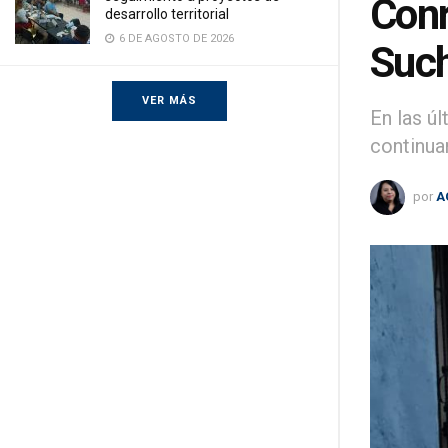
Conr
desarrollo territorial
6 DE AGOSTO DE 2026
Such
VER MÁS
En las ú
continuar
por
A