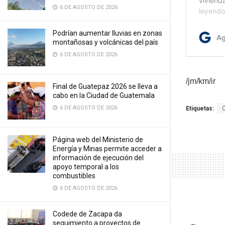
6 DE AGOSTO DE 2026
Podrían aumentar lluvias en zonas
montañosas y volcánicas del país
6 DE AGOSTO DE 2026
/jm/km/ir
Final de Guatepaz 2026 se lleva a
cabo en la Ciudad de Guatemala
6 DE AGOSTO DE 2026
Etiquetas:
Página web del Ministerio de
Energía y Minas permite acceder a
información de ejecución del
apoyo temporal a los
combustibles
6 DE AGOSTO DE 2026
Codede de Zacapa da
seguimiento a proyectos de