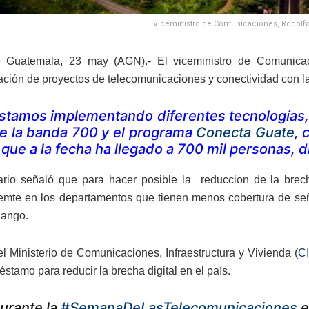
Viceministro de Comunicaciones, Rodolfo L
 Guatemala, 23 may (AGN).- El viceministro de Comunica
ión de proyectos de telecomunicaciones y conectividad con la im
stamos implementando diferentes tecnologías, 
e la banda 700 y el programa
Conecta Guate
, 
 que a la fecha ha llegado a 700 mil personas, d
ario señaló que para hacer posible la reduccion de la brech
emte en los departamentos que tienen menos cobertura de seña
ango.
el Ministerio de Comunicaciones, Infraestructura y Vivienda (
C
éstamo para reducir la brecha digital en el país.
urante la
#SemanaDeLasTelecomunicaciones
e