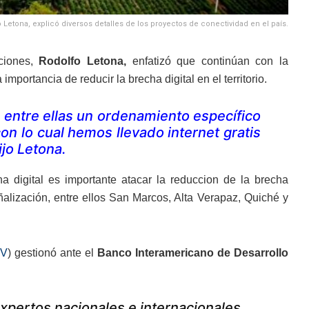
etona, explicó diversos detalles de los proyectos de conectividad en el país.
ciones,
Rodolfo Letona,
enfatizó que continúan con la
portancia de reducir la brecha digital en el territorio.
entre ellas un ordenamiento específico
con lo cual hemos llevado internet gratis
ijo Letona.
a digital es importante atacar la reduccion de la brecha
lización, entre ellos San Marcos, Alta Verapaz, Quiché y
IV
) gestionó ante el
Banco Interamericano de Desarrollo
xpertos nacionales e internacionales