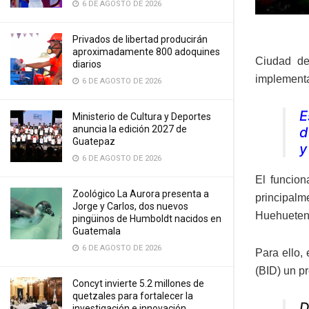
6 DE AGOSTO DE 2026
Privados de libertad producirán
aproximadamente 800 adoquines
Ciudad de
diarios
implementac
6 DE AGOSTO DE 2026
E
Ministerio de Cultura y Deportes
anuncia la edición 2027 de
d
Guatepaz
y
6 DE AGOSTO DE 2026
El funcion
Zoológico La Aurora presenta a
principalm
Jorge y Carlos, dos nuevos
Huehueten
pingüinos de Humboldt nacidos en
Guatemala
6 DE AGOSTO DE 2026
Para ello, 
(BID) un pr
Concyt invierte 5.2 millones de
quetzales para fortalecer la
D
investigación e innovación