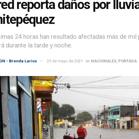
ed reporta daños por lluvi
itepéquez
ltimas 24 horas han resultado afectadas más de mil 
á durante la tarde y noche.
GN - Brenda Larios
23 de mayo de 2021
en
NACIONALES
,
PORTADA