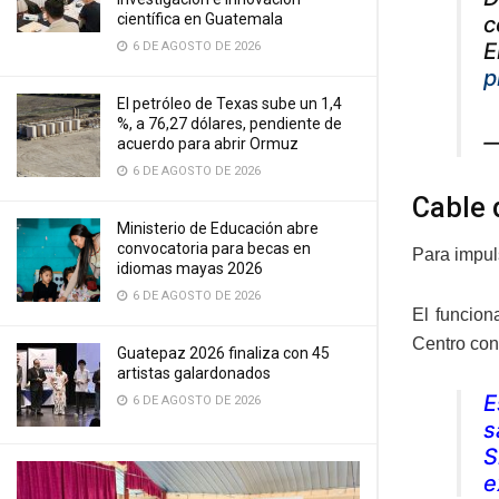
científica en Guatemala
c
E
6 DE AGOSTO DE 2026
p
El petróleo de Texas sube un 1,4
%, a 76,27 dólares, pendiente de
—
acuerdo para abrir Ormuz
6 DE AGOSTO DE 2026
Cable 
Ministerio de Educación abre
convocatoria para becas en
Para impuls
idiomas mayas 2026
6 DE AGOSTO DE 2026
El funcion
Centro con
Guatepaz 2026 finaliza con 45
artistas galardonados
E
6 DE AGOSTO DE 2026
s
S
e