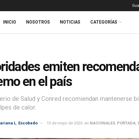
Gua
INICIO
NOSOTROS
NOTICIAS
CATEGORÍAS
ridades emiten recomenda
emo en el país
terio de Salud y Conred recomiendan mantenerse bien
lpes de calor.
ariana L. Escobedo
13 de mayo de 2026
en
NACIONALES
,
PORTADA
,