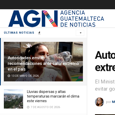
ÚLTIMAS NOTICIAS
Auto
Autoridades emiten
recomendaciones ante calor extremo
extr
en el país
13 DE MAYO DE 2026
El Minis
evitar go
Lluvias dispersas y altas
temperaturas marcarán el clima
este viernes
por
M
7 DE AGOSTO DE 2026