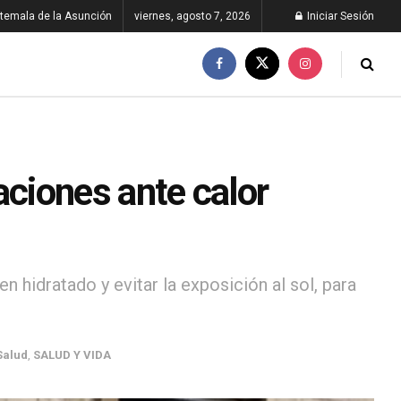
temala de la Asunción
viernes, agosto 7, 2026
Iniciar Sesión
ciones ante calor
 hidratado y evitar la exposición al sol, para
Salud
,
SALUD Y VIDA