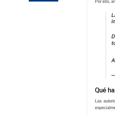
Por ello, a
L
i
D
t
A
—
Qué ha
Las autori
especialme