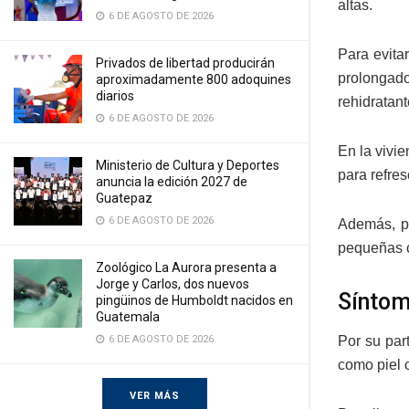
altas.
6 DE AGOSTO DE 2026
Para evita
Privados de libertad producirán
prolongado
aproximadamente 800 adoquines
diarios
rehidratant
6 DE AGOSTO DE 2026
En la vivi
Ministerio de Cultura y Deportes
para refres
anuncia la edición 2027 de
Guatepaz
6 DE AGOSTO DE 2026
Además, pa
pequeñas c
Zoológico La Aurora presenta a
Jorge y Carlos, dos nuevos
Síntom
pingüinos de Humboldt nacidos en
Guatemala
Por su par
6 DE AGOSTO DE 2026
como piel c
VER MÁS