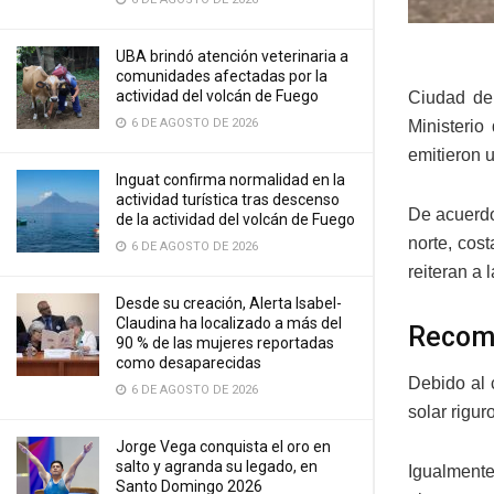
UBA brindó atención veterinaria a
comunidades afectadas por la
actividad del volcán de Fuego
Ciudad de 
6 DE AGOSTO DE 2026
Ministerio
emitieron 
Inguat confirma normalidad en la
actividad turística tras descenso
De acuerdo
de la actividad del volcán de Fuego
norte, cos
6 DE AGOSTO DE 2026
reiteran a
Desde su creación, Alerta Isabel-
Claudina ha localizado a más del
Recom
90 % de las mujeres reportadas
como desaparecidas
Debido al 
6 DE AGOSTO DE 2026
solar rigu
Jorge Vega conquista el oro en
salto y agranda su legado, en
Igualmente
Santo Domingo 2026