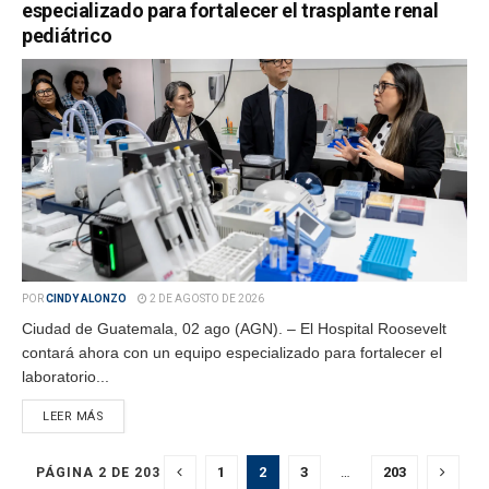
especializado para fortalecer el trasplante renal
pediátrico
POR
CINDY ALONZO
2 DE AGOSTO DE 2026
Ciudad de Guatemala, 02 ago (AGN). – El Hospital Roosevelt
contará ahora con un equipo especializado para fortalecer el
laboratorio...
LEER MÁS
1
2
3
…
203
PÁGINA 2 DE 203