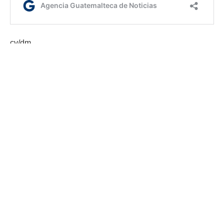
cv/dm
Etiquetas:
ciencia y tecnología
internacionales
AGN.GT - 2021
Sitio web desarrollado por:
SCSPR