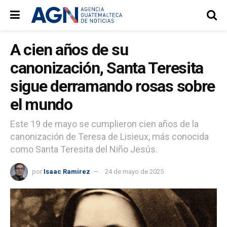
A cien años de su
canonización, Santa Teresita
sigue derramando rosas sobre
el mundo
Este 19 de mayo se cumplieron cien años de la
canonización de Teresa de Lisieux, más conocida
como Santa Teresita del Niño Jesús.
por
Isaac Ramirez
24 de mayo de 2025