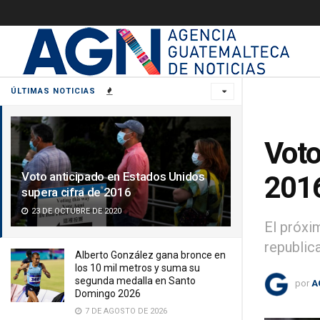
ÚLTIMAS NOTICIAS
Voto
Voto anticipado en Estados Unidos
201
supera cifra de 2016
23 DE OCTUBRE DE 2020
El próxi
republic
Alberto González gana bronce en
los 10 mil metros y suma su
segunda medalla en Santo
por
A
Domingo 2026
7 DE AGOSTO DE 2026