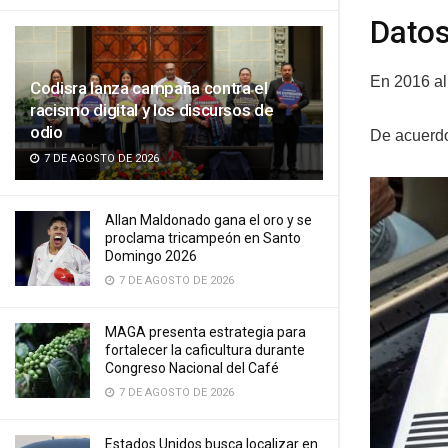
Dato
En 2016 al
Codisra lanza campaña contra el
racismo digital y los discursos de
odio
De acuerdo
7 DE AGOSTO DE 2026
Allan Maldonado gana el oro y se
proclama tricampeón en Santo
Domingo 2026
7 DE AGOSTO DE 2026
MAGA presenta estrategia para
fortalecer la caficultura durante
Congreso Nacional del Café
7 DE AGOSTO DE 2026
Estados Unidos busca localizar en