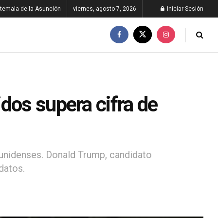
temala de la Asunción
viernes, agosto 7, 2026
Iniciar Sesión
dos supera cifra de
ounidenses. Donald Trump, candidato
datos.