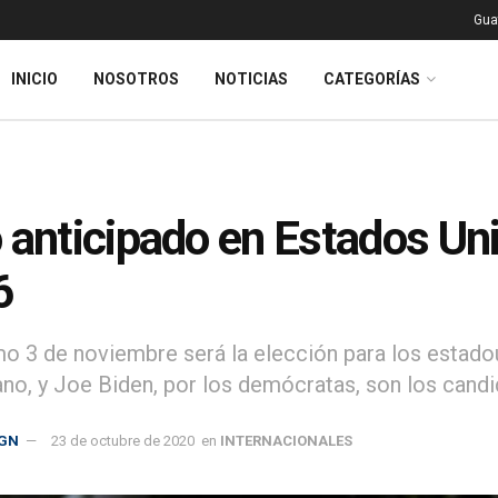
Gua
INICIO
NOSOTROS
NOTICIAS
CATEGORÍAS
 anticipado en Estados Uni
6
mo 3 de noviembre será la elección para los estad
ano, y Joe Biden, por los demócratas, son los candi
GN
23 de octubre de 2020
en
INTERNACIONALES