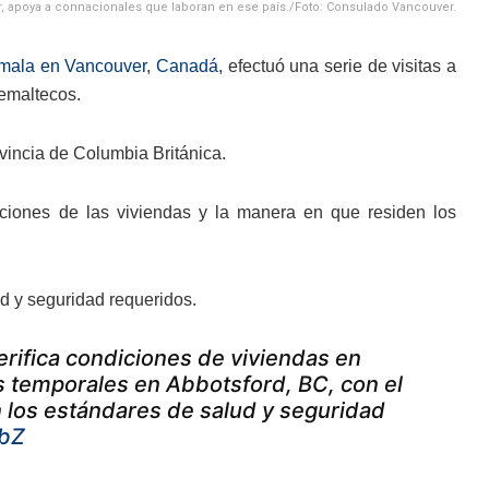
, apoya a connacionales que laboran en ese país./Foto: Consulado Vancouver.
mala en Vancouver
,
Canadá
, efectuó una serie de visitas a
emaltecos.
ovincia de Columbia Británica.
ndiciones de las viviendas y la manera en que residen los
d y seguridad requeridos.
erifica condiciones de viviendas en
s temporales en Abbotsford, BC, con el
 los estándares de salud y seguridad
RbZ