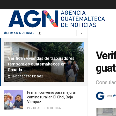
ÚLTIMAS NOTICIAS
Veri
Verifican viviendas de trabajadores
temporales guatemaltecos en
guat
Canadá
19 DE AGOSTO DE 2022
Consulad
Firman convenio para mejorar
por
A
camino rural en El Chol, Baja
Verapaz
7 DE AGOSTO DE 2026