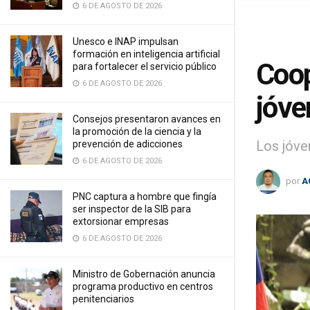
6 DE AGOSTO DE 2026
Unesco e INAP impulsan
formación en inteligencia artificial
Coop
para fortalecer el servicio público
6 DE AGOSTO DE 2026
jóve
Consejos presentaron avances en
la promoción de la ciencia y la
Los jóve
prevención de adicciones
6 DE AGOSTO DE 2026
por
A
PNC captura a hombre que fingía
ser inspector de la SIB para
extorsionar empresas
6 DE AGOSTO DE 2026
Ministro de Gobernación anuncia
programa productivo en centros
penitenciarios