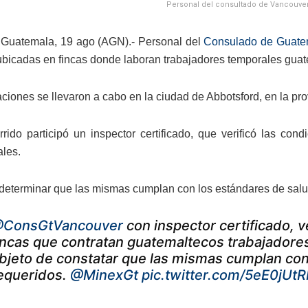
Personal del consultado de Vancouver
 Guatemala, 19 ago (AGN).- Personal del
Consulado de Guate
ubicadas en fincas donde laboran trabajadores temporales guat
aciones se llevaron a cabo en la ciudad de Abbotsford, en la pr
rrido participó un inspector certificado, que verificó las co
les.
 determinar que las mismas cumplan con los estándares de salu
ConsGtVancouver
con inspector certificado, v
incas que contratan guatemaltecos trabajadore
bjeto de constatar que las mismas cumplan con
equeridos.
@MinexGt
pic.twitter.com/5eE0jUt