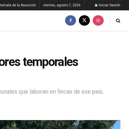
temala de la Asunción
viernes, agosto 7, 2026
Iniciar Sesión
dores temporales
ales que laboran en fincas de ese país.