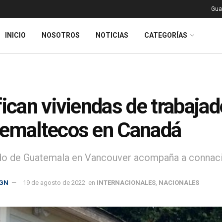
Gua
INICIO
NOSOTROS
NOTICIAS
CATEGORÍAS
fican viviendas de trabaja
emaltecos en Canadá
o de Guatemala en Vancouver acompaña a connacion
GN
19 de agosto de 2022
en
INTERNACIONALES
,
NACIONALES