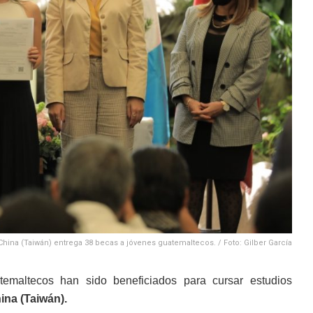
hina (Taiwán) entrega 38 becas a jóvenes guatemaltecos. / Foto: Gilber García
maltecos han sido beneficiados para cursar estudios
ina (Taiwán).