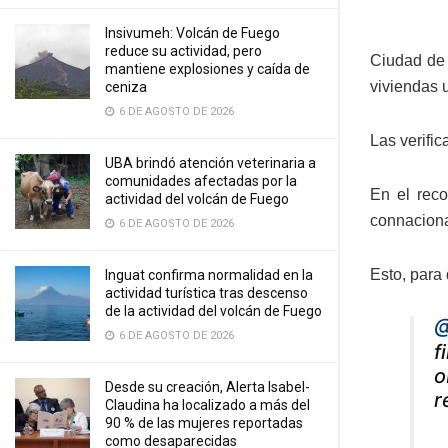
Insivumeh: Volcán de Fuego
reduce su actividad, pero
Ciudad de
mantiene explosiones y caída de
viviendas 
ceniza
6 DE AGOSTO DE 2026
Las verific
UBA brindó atención veterinaria a
comunidades afectadas por la
En el reco
actividad del volcán de Fuego
connaciona
6 DE AGOSTO DE 2026
Esto, para
Inguat confirma normalidad en la
actividad turística tras descenso
de la actividad del volcán de Fuego
@
6 DE AGOSTO DE 2026
f
o
Desde su creación, Alerta Isabel-
r
Claudina ha localizado a más del
90 % de las mujeres reportadas
como desaparecidas