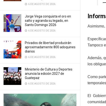
—
6 DE AGOSTO DE 2026
Inform
Jorge Vega conquista el oro en
salto y agranda su legado, en
Santo Domingo 2026
Asimismo, 
6 DE AGOSTO DE 2026
Específica
Privados de libertad producirán
Tampoco ex
aproximadamente 800 adoquines
diarios
6 DE AGOSTO DE 2026
Además, qu
los obligu
Ministerio de Cultura y Deportes
anuncia la edición 2027 de
Como parte
Guatepaz
temporales
6 DE AGOSTO DE 2026
El Gobiern
comunidad 