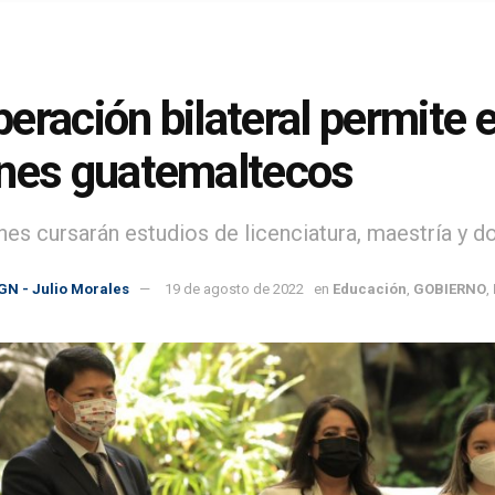
eración bilateral permite 
nes guatemaltecos
nes cursarán estudios de licenciatura, maestría y do
GN - Julio Morales
19 de agosto de 2022
en
Educación
,
GOBIERNO
,