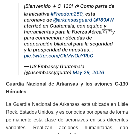
¡Bienvenido ✈️ C-130! 🎉 Como parte de
la iniciativa
#Freedom250
, esta
aeronave de
@arkansasguard
@189AW
aterrizó en Guatemala, con equipo y
herramientas para la Fuerza Aérea🇬🇹 y
para conmemorar décadas de
cooperación bilateral para la seguridad
y la prosperidad de nuestras…
pic.twitter.com/CkMwOaYRbO
— US Embassy Guatemala
(@usembassyguate)
May 29, 2026
Guardia Nacional de Arkansas y los aviones C-130
Hércules
La Guardia Nacional de Arkansas está ubicada en Little
Rock, Estados Unidos, y es conocida por operar de forma
permanente esta clase de aeronaves en sus diferentes
variantes. Realizan acciones humanitarias, dan