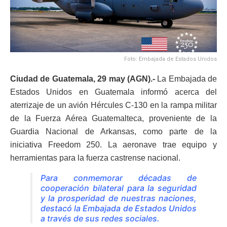
Foto: Embajada de Estados Unidos
Ciudad de Guatemala, 29 may (AGN).-
La Embajada de
Estados Unidos en Guatemala informó acerca del
aterrizaje de un avión Hércules C-130 en la rampa militar
de la Fuerza Aérea Guatemalteca, proveniente de la
Guardia Nacional de Arkansas, como parte de la
iniciativa
Freedom 250
. La aeronave trae equipo y
herramientas para la fuerza castrense nacional.
Para conmemorar décadas de
cooperación bilateral para la seguridad
y la prosperidad de nuestras naciones,
destacó la Embajada de Estados Unidos
a través de sus redes sociales.