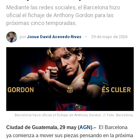
Mediante las redes sociales, el Barcelona hizo
oficial el fichaje de Anthony Gordon para las
próximas cinco temporadas.
por
Josue David Acevedo Rivas
29 de mayo de 2026
Barcelona hace oficial el fichaje de Anthony Gordon. // Foto: Barcelona.
Ciudad de Guatemala, 29 may (
AGN
).–
El Barcelona
ya comienza a mover sus piezas pensando en la próxima