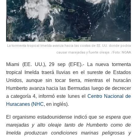
La tormenta tropical Imelda avanza hacia las costas de EE. UU. donde podría
causar marejadas y fuerte oleaje. /Foto: NOAA
Miami (EE. UU.), 29 sep (EFE).- La nueva tormenta
tropical Imelda traerá lluvias en el sureste de Estados
Unidos, aunque sin tocar tierra, mientras el huracán
Humberto avanza hacia las Bermudas luego de decrecer
a categoría 4, informó este lunes el
Centro Nacional de
Huracanes (NHC,
en inglés).
El organismo estadounidense indicó que
se espera que
marejadas y alto oleaje tanto de Humberto como de
Imelda produzcan condiciones marinas peligrosas y