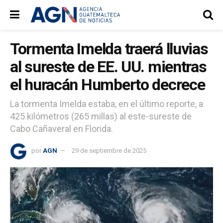
Tormenta Imelda traerá lluvias
al sureste de EE. UU. mientras
el huracán Humberto decrece
La tormenta Imelda estaba, en el último reporte, a
425 kilómetros (265 millas) al este-sureste de
Cabo Cañaveral en Florida.
por
AGN
29 de septiembre de 2025