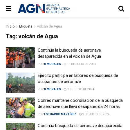
Inicio
Etiqueta
volcán de Agua
Tag:
volcán de Agua
Continúa la búsqueda de aeronave
desaparecida en el volcán de Agua
POR
R MORALES
11 DE JULIO DE 2024
Ejército participa en labores de búsqueda de
ocupantes de aeronave
POR
R MORALES
9 DE JULIO DE 2024
Conred mantiene coordinación de la búsqueda
de aeronave que lleva desaparecida 24 horas
POR
ESTUARDO MARTÍNEZ
9 DE JULIO DE 2024
Continúa búsqueda de aeronave desaparecida