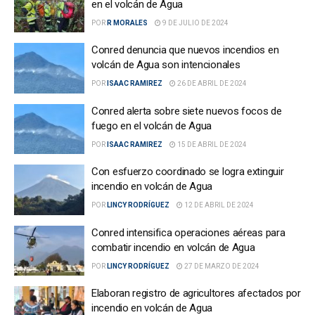
en el volcán de Agua
POR
R MORALES
9 DE JULIO DE 2024
Conred denuncia que nuevos incendios en
volcán de Agua son intencionales
POR
ISAAC RAMIREZ
26 DE ABRIL DE 2024
Conred alerta sobre siete nuevos focos de
fuego en el volcán de Agua
POR
ISAAC RAMIREZ
15 DE ABRIL DE 2024
Con esfuerzo coordinado se logra extinguir
incendio en volcán de Agua
POR
LINCY RODRÍGUEZ
12 DE ABRIL DE 2024
Conred intensifica operaciones aéreas para
combatir incendio en volcán de Agua
POR
LINCY RODRÍGUEZ
27 DE MARZO DE 2024
Elaboran registro de agricultores afectados por
incendio en volcán de Agua