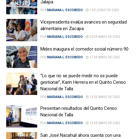
Jalapa
POR
MARIANA L. ESCOBEDO
1 DE JUNIO DE 2025
Vicepresidenta evalúa avances en seguridad
alimentaria en Zacapa
POR
MARIANA L. ESCOBEDO
20 DE MAYO DE 2025
Mides inaugura el comedor social número 90
POR
MARIANA L. ESCOBEDO
17 DE MAYO DE 2025
“Lo que no se puede medir no se puede
gestionar”, Karin Herrera en el Quinto Censo
Nacional de Talla
POR
MARIANA L. ESCOBEDO
13 DE MAYO DE 2025
Presentan resultados del Quinto Censo
Nacional de Talla
POR
MARIANA L. ESCOBEDO
13 DE MAYO DE 2025
San José Nacahuil ahora cuenta con una