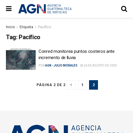
Inicio
Etiqueta
Pacífico
Tag:
Pacífico
Conred monitorea puntos costeros ante
incremento de lluvia
POR
AGN - JULIO MORALES
26 DE AGOSTO DE 2020
1
2
PÁGINA 2 DE 2