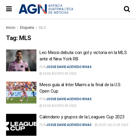
Inicio
Etiqueta
MLS
Tag:
MLS
Leo Messi debuta con gol y victoria en la MLS
ante el New York RB
POR
JOSUE DAVID ACEVEDO RIVAS
26 DE AGOSTO DE 2023
Messi guía al Inter Miami a la final de la U.S.
Open Cup
POR
JOSUE DAVID ACEVEDO RIVAS
23 DE AGOSTO DE 2023
Calendario y grupos de la Leagues Cup 2023
POR
JOSUE DAVID ACEVEDO RIVAS
20 DE JULIO DE 2023