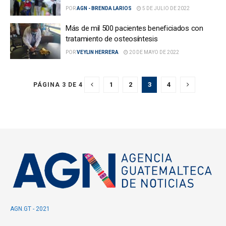
POR
AGN - BRENDA LARIOS
5 DE JULIO DE 2022
Más de mil 500 pacientes beneficiados con
tratamiento de osteosíntesis
POR
VEYLIN HERRERA
20 DE MAYO DE 2022
1
2
3
4
PÁGINA 3 DE 4
AGN.GT - 2021