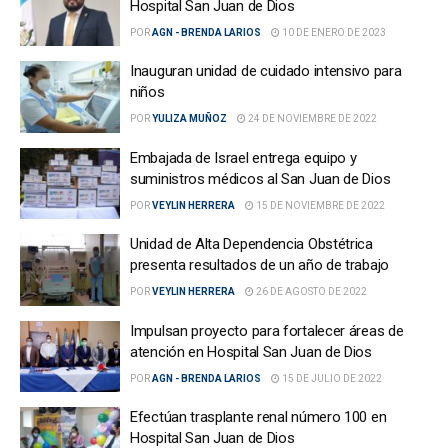
Hospital San Juan de Dios
POR
AGN - BRENDA LARIOS
10 DE ENERO DE 2023
Inauguran unidad de cuidado intensivo para
niños
POR
YULIZA MUÑOZ
24 DE NOVIEMBRE DE 2022
Embajada de Israel entrega equipo y
suministros médicos al San Juan de Dios
POR
VEYLIN HERRERA
15 DE NOVIEMBRE DE 2022
Unidad de Alta Dependencia Obstétrica
presenta resultados de un año de trabajo
POR
VEYLIN HERRERA
26 DE AGOSTO DE 2022
Impulsan proyecto para fortalecer áreas de
atención en Hospital San Juan de Dios
POR
AGN - BRENDA LARIOS
15 DE JULIO DE 2022
Efectúan trasplante renal número 100 en
Hospital San Juan de Dios