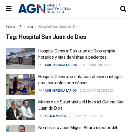
Inicio
Etiqueta
Hospital San Juan de Dios
Tag:
Hospital San Juan de Dios
Hospital General San Juan de Dios amplía
horarios y días de visitas a pacientes
POR
AGN - BRENDA LARIOS
6 DE ABRIL DE 2024
Hospital General cuenta con atención integral
para pacientes con cáncer
POR
AGN - BRENDA LARIOS
22 DE MARZO DE 2024
Ministro de Salud visita el Hospital General San
Juan de Dios
POR
YULIZA MUÑOZ
17 DE ENERO DE 2024
Nombran a José Miguel Alfaro director del