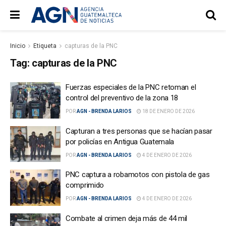
Inicio
Etiqueta
capturas de la PNC
Tag:
capturas de la PNC
Fuerzas especiales de la PNC retoman el
control del preventivo de la zona 18
POR
AGN - BRENDA LARIOS
18 DE ENERO DE 2026
Capturan a tres personas que se hacían pasar
por policías en Antigua Guatemala
POR
AGN - BRENDA LARIOS
4 DE ENERO DE 2026
PNC captura a robamotos con pistola de gas
comprimido
POR
AGN - BRENDA LARIOS
4 DE ENERO DE 2026
Combate al crimen deja más de 44 mil