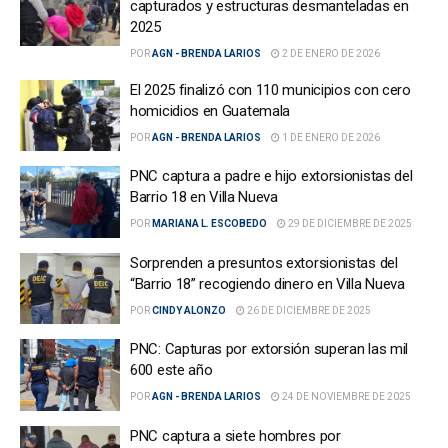
capturados y estructuras desmanteladas en
2025
POR
AGN - BRENDA LARIOS
2 DE ENERO DE 2026
El 2025 finalizó con 110 municipios con cero
homicidios en Guatemala
POR
AGN - BRENDA LARIOS
1 DE ENERO DE 2026
PNC captura a padre e hijo extorsionistas del
Barrio 18 en Villa Nueva
POR
MARIANA L. ESCOBEDO
29 DE DICIEMBRE DE 2025
Sorprenden a presuntos extorsionistas del
“Barrio 18” recogiendo dinero en Villa Nueva
POR
CINDY ALONZO
26 DE DICIEMBRE DE 2025
PNC: Capturas por extorsión superan las mil
600 este año
POR
AGN - BRENDA LARIOS
24 DE NOVIEMBRE DE 2025
PNC captura a siete hombres por