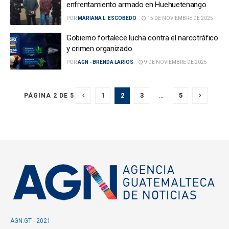
enfrentamiento armado en Huehuetenango
POR
MARIANA L. ESCOBEDO
15 DE NOVIEMBRE DE 2025
Gobierno fortalece lucha contra el narcotráfico
y crimen organizado
POR
AGN - BRENDA LARIOS
9 DE NOVIEMBRE DE 2025
1
2
3
…
5
PÁGINA 2 DE 5
AGN.GT - 2021