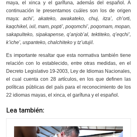
maya, el xinca y el garífuna, además del español. A
continuación le presentamos cuáles son los de origen
maya:
achi’, akateko, awakateko, chuj, itza’, ch’orti,
kaqchikel, ixil, mam, popti’, poqomchi’, poqomam, mopan,
sakapulteko, sipakapense, q’anjob’al, tektiteko, q’eqchi’,
k’iche’, uspanteko, chalchiteko
y
tz’utujil.
Es importante resaltar que esta normativa también tiene
relación con lo establecido, entre otras medidas, en el
Decreto Legislativo 19-2003, Ley de Idiomas Nacionales,
el cual cuenta con 28 artículos, en los que definen las
políticas públicas del país para el reconocimiento de los
22 idiomas mayas, el xinca, el garífuna y el español.
Lea también: