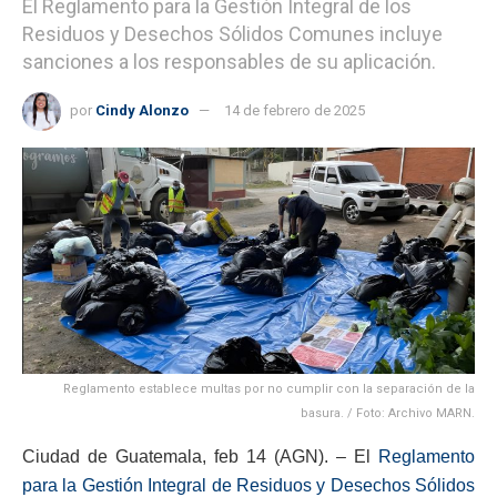
El Reglamento para la Gestión Integral de los
Residuos y Desechos Sólidos Comunes incluye
sanciones a los responsables de su aplicación.
por
Cindy Alonzo
14 de febrero de 2025
Reglamento establece multas por no cumplir con la separación de la
basura. / Foto: Archivo MARN.
Ciudad de Guatemala, feb 14 (AGN). – El
Reglamento
para la Gestión Integral de Residuos y Desechos Sólidos