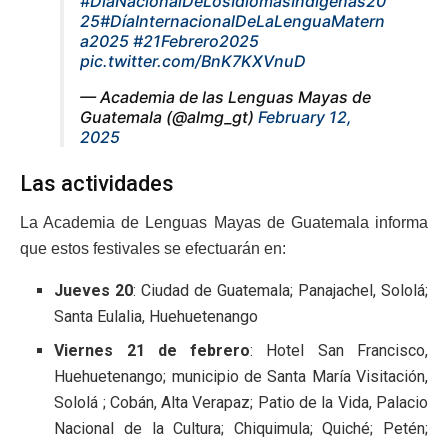
#DíaNacionalDeLosIdiomasIndígenas20
25
#DíaInternacionalDeLaLenguaMatern
a2025
#21Febrero2025
pic.twitter.com/BnK7KXVnuD
— Academia de las Lenguas Mayas de
Guatemala (@almg_gt)
February 12,
2025
Las actividades
La Academia de Lenguas Mayas de Guatemala informa
que estos festivales se efectuarán en:
Jueves 20
: Ciudad de Guatemala; Panajachel, Sololá;
Santa Eulalia, Huehuetenango
Viernes 21 de febrero
: Hotel San Francisco,
Huehuetenango; municipio de Santa María Visitación,
Sololá ; Cobán, Alta Verapaz; Patio de la Vida, Palacio
Nacional de la Cultura; Chiquimula; Quiché; Petén;