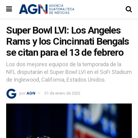
Super Bowl LVI: Los Angeles
Rams y los Cincinnati Bengals
se citan para el 13 de febrero
Los dos mejores equipos de la temporada de la
NFL disputarán el Super Bowl LVI en el SoFi Stadium
de Inglewood, California, Estados Unidos.
por
AGN
31 de enero de 2022