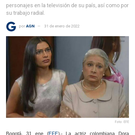
personajes en la televisión de su país, así como por
su trabajo radial.
por
AGN
31 de enero de 2022
Foto: EFE
Bogotá, 31 ene (
EFE
).- La actriz colombiana Dora