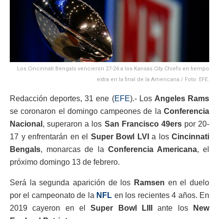
Los Cincinnati Bengals vencieron 27-24 a los Kansas City Chiefs en tiempo
extra en la final de la Americana./ Foto: EFE.
Redacción deportes, 31 ene (
EFE
).- Los
Angeles Rams
se coronaron el domingo campeones de la
Conferencia
Nacional
, superaron a los
San Francisco 49ers
por 20-
17 y enfrentarán en el
Super Bowl LVI
a los
Cincinnati
Bengals
, monarcas de la
Conferencia Americana
, el
próximo domingo 13 de febrero.
Será la segunda aparición de los
Ramsen
en el duelo
por el campeonato de la
NFL
en los recientes 4 años. En
2019 cayeron en el
Super Bowl LIII
ante los
New