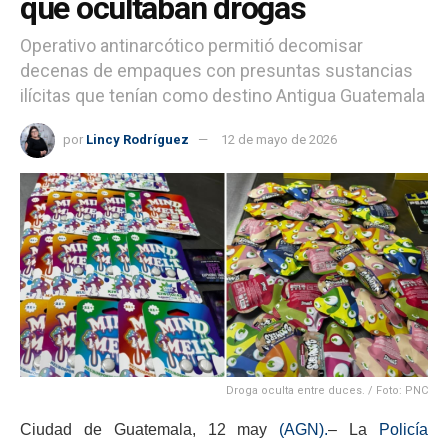
que ocultaban drogas
Operativo antinarcótico permitió decomisar
decenas de empaques con presuntas sustancias
ilícitas que tenían como destino Antigua Guatemala
por
Lincy Rodríguez
12 de mayo de 2026
Droga oculta entre duces. / Foto: PNC
Ciudad de Guatemala, 12 may
(AGN).
– La
Policía