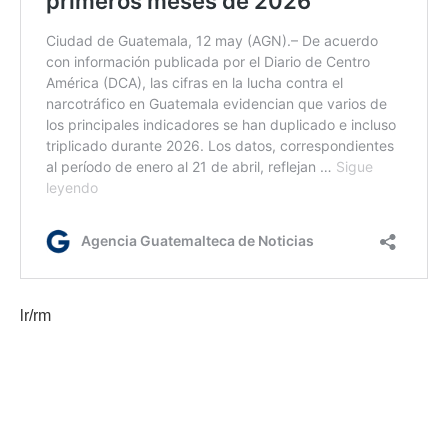
lr/rm
Etiquetas:
AILA
droga
gomitas
PNC
Seguridad
SGAIA